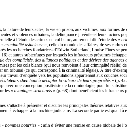
 la nature de leurs actes, la vie en prison, aux victimes, aux formes de 
meutes et violences urbaines, la délinquance juvénile et leurs racines pop
ntielle à l’étude des crimes en col blanc, autrement dit l’étude des «
cri
a «
criminalité astucieuse
», celle du monde des affaires, de ses cadres e
s après les recherches fondatrices d’Edwin Sutherland, Louise Fines se p
 16) et autres subterfuges par lesquels les infracteurs présumés échapp
gle des complicités, des alliances politiques et des dérives des agence
ses par les cols blancs (qui nous renvoient à leur criminalité réelle) de
un tribunal (ce qui correspond à la criminalité légale). À titre d’exempl
 leur travail d’enquête vers les populations appartenant aux couches soc
éculateurs cherchant à décupler la valeurs de leurs propriétés
» (p. 42.
pt avec une conception positiviste de la criminologie, pour lui substitue
sur les «
avantages structurels
» (p. 68) dont bénéficient les infracteurs 
s’attache à présenter et discuter les principales théories relatives aux 
nnent à échapper à la machine judiciaire. La seconde partie est quant à 
s «
pommes pourries
» : afin d’éviter une remise en cause globale de l’or