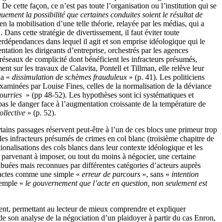
 cette façon, ce n’est pas toute l’organisation ou l’institution qui se
uement la possibilité que certaines conduites soient le résultat de
n la mobilisation d’une telle théorie, relayée par les médias, qui a
. Dans cette stratégie de divertissement, il faut éviter toute
terdépendances dans lequel il agit et son emprise idéologique qui le
ntation les dirigeants d’entreprise, orchestrés par les agences
 réseaux de complicité dont bénéficient les infracteurs présumés,
nt sur les travaux de Calavita, Pontell et Tillman, elle relève leur
la «
dissimulation de schèmes frauduleux
» (p. 41). Les politiciens
examinées par Louise Fines, celles de la normalisation de la déviance
ourries
» (pp 48-52). Les hypothèses sont ici systématiques et
as le danger face à l’augmentation croissante de la température de
ollective
» (p. 52).
ertains passages réservent peut-être à l’un de ces blocs une primeur trop
les infracteurs présumés de crimes en col blanc (troisième chapitre de
ationalisations des cols blancs dans leur contexte idéologique et les
, parvenant à imposer, ou tout du moins à négocier, une certaine
ribuées mais reconnues par différentes catégories d’acteurs auprès
rs actes comme une simple «
erreur de parcours
», sans «
intention
exemple «
le gouvernement que l’acte en question, non seulement est
nent, permettant au lecteur de mieux comprendre et expliquer
e son analyse de la négociation d’un plaidoyer à partir du cas Enron,