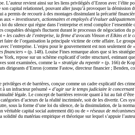
upe. L’auteur revient ainsi sur les liens privilégiés d’Enron avec l’élite
de son capital relationnel, pouvant aller jusqu’à provoquer la démission
ui a permis de recourir à des montages dissimulant la précarité financi
as aux «
investisseurs, actionnaires et employés d’évaluer adéquatement
oi du silence qui règne dans l’entreprise et rend complice l’ensemble d
Les coupables désignés fluctuent durant le processus de négociation du p
nt «
les cadres de l’entreprise, la firme d’avocats Vinson et Elkins et le
 et faire de l’organisation la principale victime de cette affaire. Le grou
s avec l’entreprise. L’enjeu pour le gouvernement est non seulement de
«
s financiers
» (p. 148). Louise Fines remarque alors que si les stratégie
New York, repose sur un schème explicatif d’ordre structurel, estimant qu
nsives sont examinées, comme la «
stratégie du repentir
» (p. 166) de Kopp
hauts dirigeants d’Enron (comme Fastow, directeur financier ; Benden, co
de privilèges et de barrières, conçue comme un cadre explicatif des crim
nt à un infracteur présumé «
d’agir sur le temps judiciaire le concernant
minalité légale. Le concept de barrières renvoie quant à lui au fait d’êtr
atégories d’acteurs de la réalité incriminée, soit de les divertir. Ces sy
tre, sous la forme d’une loi du silence, de la dissimulation, de la norma
’un véritable capital social autrement dit) ou de «
réseaux de mécanismes 
la solidité du matériau empirique et théorique sur lequel s’appuie l’auteu