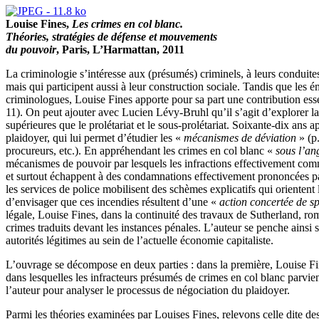
Louise Fines,
Les crimes en col blanc.
Théories, stratégies de défense et mouvements
du pouvoir
, Paris, L’Harmattan, 2011
La criminologie s’intéresse aux (présumés) criminels, à leurs conduites,
mais qui participent aussi à leur construction sociale. Tandis que les é
criminologues, Louise Fines apporte pour sa part une contribution esse
11). On peut ajouter avec Lucien Lévy-Bruhl qu’il s’agit d’explorer l
supérieures que le prolétariat et le sous-prolétariat. Soixante-dix an
plaidoyer, qui lui permet d’étudier les «
mécanismes de déviation
» (p.
procureurs, etc.). En appréhendant les crimes en col blanc «
sous l’an
mécanismes de pouvoir par lesquels les infractions effectivement commi
et surtout échappent à des condamnations effectivement prononcées par 
les services de police mobilisent des schèmes explicatifs qui orientent
d’envisager que ces incendies résultent d’une «
action concertée de sp
légale, Louise Fines, dans la continuité des travaux de Sutherland, rom
crimes traduits devant les instances pénales. L’auteur se penche ainsi 
autorités légitimes au sein de l’actuelle économie capitaliste.
L’ouvrage se décompose en deux parties : dans la première, Louise Fines 
dans lesquelles les infracteurs présumés de crimes en col blanc parvie
l’auteur pour analyser le processus de négociation du plaidoyer.
Parmi les théories examinées par Louises Fines, relevons celle dite de