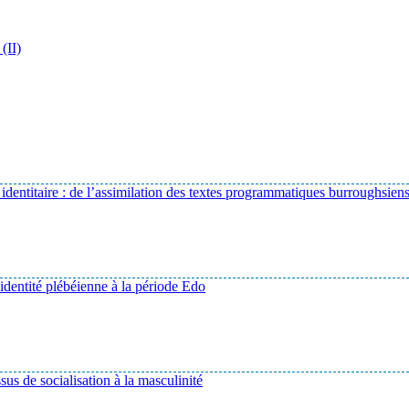
 (II)
 identitaire : de l’assimilation des textes programmatiques burroughsie
’identité plébéienne à la période Edo
sus de socialisation à la masculinité