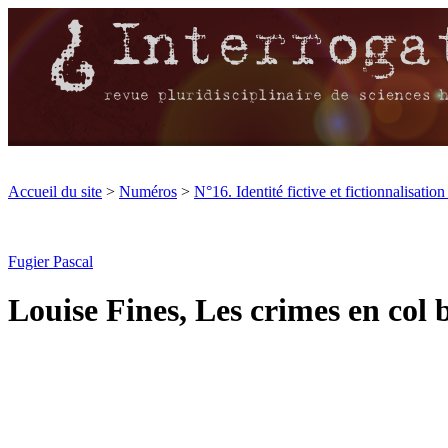
Accueil du site
>
Numéros
>
N°16. Identité fictive et fictionnalisation 
Fugier Pascal
Louise Fines, Les crimes en col 