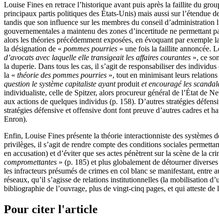
Louise Fines en retrace l’historique avant puis après la faillite du gro
principaux partis politiques des États-Unis) mais aussi sur l’étendue 
tandis que son influence sur les membres du conseil d’administration l
gouvernementales a maintenu des zones d’incertitude ne permettant p
alors les théories précédemment exposées, en évoquant par exemple la l
la désignation de «
pommes pourries
» une fois la faillite annoncée. 
d’avocats avec laquelle elle transigeait les affaires courantes
», ce so
la duperie. Dans tous les cas, il s’agit de responsabiliser des individus
la «
théorie des pommes pourries
», tout en minimisant leurs relation
question le système capitaliste ayant
produit
et encouragé les scandale
individualiste, celle de Spitzer, alors procureur général de l’État de 
aux actions de quelques individus (p. 158). D’autres stratégies défe
stratégies défensive et offensive dont font preuve d’autres cadres et 
Enron).
Enfin, Louise Fines présente la théorie interactionniste des systèmes 
privilèges, il s’agit de rendre compte des conditions sociales permetta
en accusation) et d’éviter que ses actes pénètrent sur la scène de la cri
compromettantes
» (p. 185) et plus globalement de détourner diverses c
les infracteurs présumés de crimes en col blanc se manifestant, entre au
réseaux, qu’il s’agisse de relations institutionnelles (la mobilisation d
bibliographie de l’ouvrage, plus de vingt-cinq pages, et qui atteste de 
Pour citer l'article