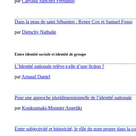
par
Carvajal Sánchez Fernando
Dans la peau de saint Sébastien : Renee Cox et Samuel Fosso
par
Dietschy Nathalie
Entre identité sociale et identité de groupe
L’Identité nationale relève-t-elle d’une fiction ?
par
Arnaud Daniel
Pour une approche pluridimensionnelle de l’identité nationale
par
Koukoutsaki-Monnier Angeliki
Entre subjectivité et historicité, le rôle du nom propre dans la c