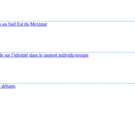
és au Sud Est du Mexique
e sur l’identité dans le rapport individu/groupe
s défunts