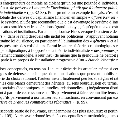
 entrepreneurs de morale ne ciblent qu’un ou une poignée d’individus. De
fin
«
de préserver l’image de l’institution, plutôt que d’admettre publiq
té individuelle
» (pp. 32-33). Pour prendre un exemple français, c’est bie
lobale des dérives du capitalisme financier, en simple «
affaire Kerviel
»
r le système, plutôt que reconnaître que c’est davantage le système d’in
se aux sorcières et les opérations ’grand nettoyage’ qu’opèrent avec oste
ations et institutions. Par ailleurs, Louise Fines évoque l’existence de
rs
», dans le rang desquels elle inclut les politiciens. S’appuyant notamme
aine loi du silence, en participant à l’élimination des «
gêneurs
» et à 
lits présumés des cols blancs. Parmi les autres théories criminologiques 
 paradigmatique, à l’opposé de la théorie individualiste «
des pommes p
nement criminogène, à leur insu (de même que la grenouille ne perçoit p
parle à ce propos de l’installation progressive d’un «
état de léthargie c
blocs conceptuels, en tension. L’auteur tâche de les articuler, même si c
ies de défense et techniques de rationalisations que peuvent mobiliser 
ie du choix rationnel, l’auteur inscrit finalement peu les stratégies et r
r les cols blancs demeurent des héritiers, au sens bourdieusien du terme
ces sociales (économiques, culturelles, relationnelles…) inégalement dist
t à partir de ces ressources qu’ils parviennent à faire reconnaître leu
 qu’ils parviennent à normaliser leurs infractions, en convaincant par 
 relève de pratiques commerciales répandues
» (p. 99).
 seconde partie de l’ouvrage, est néanmoins des plus rigoureux et perti
p. 109). Après avoir donné les clefs conceptuelles et méthodologiques d