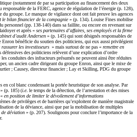
 politique (notamment de par sa participation au financement des deux
 du responsable de la FERC, agence de régulation de l’énergie (p. 128),
ère du groupe. Le manque de vigilance dont ont fait preuve les agences
 le bilan financier de la compagnie
» (p. 134). Louise Fines mobilise
u personnel (pp. 138-140) dans sa faillite, ou encore en revenant sur
laidoyer et après «
ses partenaires d’affaires, ses employés et la firme
 cabinet d’audit Andersen
» (p. 145) qui sont désignés responsables de
pe Enron bénéficie du soutien des politiciens, qui eux aussi privilégient
 rassurer les investisseurs
» mais surtout de ne pas «
remettre en
s défensives des politiciens relèvent d’une explication d’ordre
e les conduites des infracteurs présumés ne peuvent ainsi être réduites
er, un ancien cadre dirigeant du groupe Enron, ainsi que le mixe de
urtier ; Causey, directeur financier ; Lay et Skilling, PDG du groupe
es en col blanc condensant la portée heuristique de son analyse. Par
» (p. 185) (
i.e.
le temps de la détection, de l’arrestation et des mises
e «
en position de limiter le dévoilement d’informations
stèmes de privilèges et de barrières qu’exploitent de manière magistrale
lisation de la déviance, ainsi que par la mobilisation de multiples
de déviation
» (p. 207). Soulignons pour conclure l’importance de la
r.