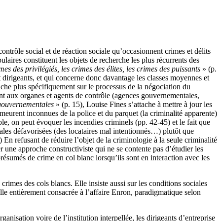
contrôle social et de réaction sociale qu’occasionnent crimes et délits
ulaires constituent les objets de recherche les plus récurrents des
mes des privilégiés, les crimes des élites, les crimes des puissants
» (p.
t dirigeants, et qui concerne donc davantage les classes moyennes et
enche plus spécifiquement sur le processus de la négociation du
ent aux organes et agents de contrôle (agences gouvernementales,
s gouvernementales
» (p. 15), Louise Fines s’attache à mettre à jour les
meurent inconnues de la police et du parquet (la criminalité apparente)
e, on peut évoquer les incendies criminels (pp. 42-45) et le fait que
iales défavorisées (des locataires mal intentionnés…) plutôt que
) En refusant de réduire l’objet de la criminologie à la seule criminalité
r une approche constructiviste qui ne se contente pas d’étudier les
présumés de crime en col blanc lorsqu’ils sont en interaction avec les
crimes des cols blancs. Elle insiste aussi sur les conditions sociales
elle entièrement consacrée à l’affaire Enron, paradigmatique selon
ganisation voire de l’institution interpellée, les dirigeants d’entreprise