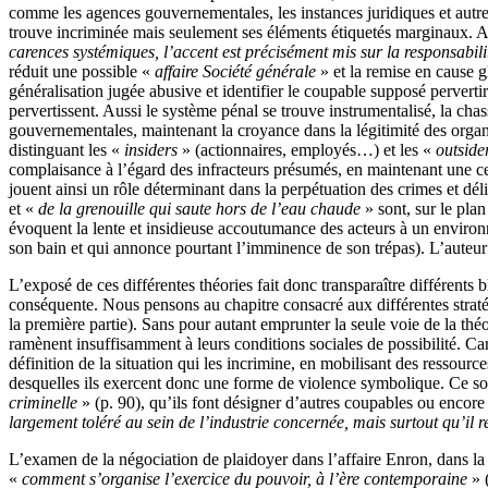
comme les agences gouvernementales, les instances juridiques et autres
trouve incriminée mais seulement ses éléments étiquetés marginaux. A
carences systémiques, l’accent est précisément mis sur la responsabili
réduit une possible «
affaire Société générale
» et la remise en cause g
généralisation jugée abusive et identifier le coupable supposé perverti
pervertissent. Aussi le système pénal se trouve instrumentalisé, la chas
gouvernementales, maintenant la croyance dans la légitimité des organis
distinguant les «
insiders
» (actionnaires, employés…) et les «
outside
complaisance à l’égard des infracteurs présumés, en maintenant une cert
jouent ainsi un rôle déterminant dans la perpétuation des crimes et dé
et «
de la grenouille qui saute hors de l’eau chaude
» sont, sur le plan
évoquent la lente et insidieuse accoutumance des acteurs à un environ
son bain et qui annonce pourtant l’imminence de son trépas). L’auteur 
L’exposé de ces différentes théories fait donc transparaître différents 
conséquente. Nous pensons au chapitre consacré aux différentes stratég
la première partie). Sans pour autant emprunter la seule voie de la théor
ramènent insuffisamment à leurs conditions sociales de possibilité. Ca
définition de la situation qui les incrimine, en mobilisant des ressour
desquelles ils exercent donc une forme de violence symbolique. Ce son
criminelle
» (p. 90), qu’ils font désigner d’autres coupables ou encore
largement toléré au sein de l’industrie concernée, mais surtout qu’il
L’examen de la négociation de plaidoyer dans l’affaire Enron, dans la
«
comment s’organise l’exercice du pouvoir, à l’ère contemporaine
» (