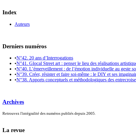
Index
Auteurs
Derniers numéros
•
N°42. 20 ans d’Interrogations
•
N°41. Glocal Street art : penser le lieu des réalisations artistiq
•
N°40. L’émerveillement : de l’émotion individuelle au geste so
•
N°39. Créer, résister et faire soi-même : le DIY et ses imaginai
•
N°38. Apports conceptuels et méthodologiques des entrecroiseme
Archives
Retrouvez l'intégralité des numéros publiés depuis 2005.
La revue