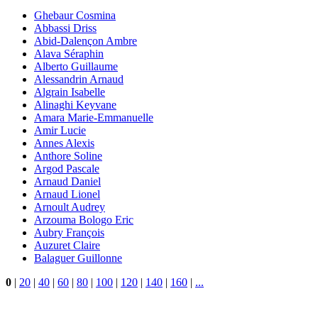
Ghebaur Cosmina
Abbassi Driss
Abid-Dalençon Ambre
Alava Séraphin
Alberto Guillaume
Alessandrin Arnaud
Algrain Isabelle
Alinaghi Keyvane
Amara Marie-Emmanuelle
Amir Lucie
Annes Alexis
Anthore Soline
Argod Pascale
Arnaud Daniel
Arnaud Lionel
Arnoult Audrey
Arzouma Bologo Eric
Aubry François
Auzuret Claire
Balaguer Guillonne
0
|
20
|
40
|
60
|
80
|
100
|
120
|
140
|
160
|
...