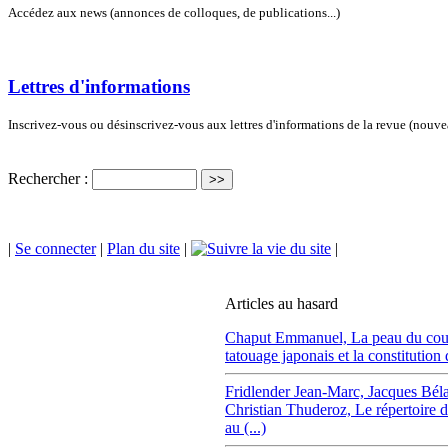
Accédez aux news (annonces de colloques, de publications...)
Lettres d'informations
Inscrivez-vous ou désinscrivez-vous aux lettres d'informations de la revue (nouv
Rechercher :
|
Se connecter
|
Plan du site
|
|
Articles au hasard
Chaput Emmanuel,
La peau du cour
tatouage japonais et la constitution de
Fridlender Jean-Marc,
Jacques Béla
Christian Thuderoz, Le répertoire d
au (...)