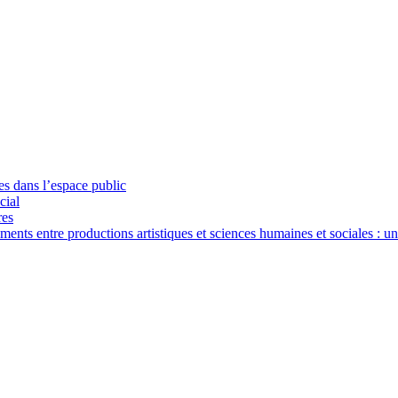
ues dans l’espace public
cial
res
nts entre productions artistiques et sciences humaines et sociales : u