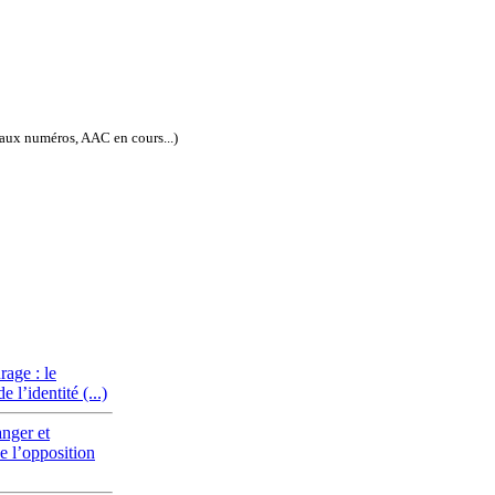
eaux numéros, AAC en cours...)
ISSN électronique : 1778-3747
age : le
 l’identité (...)
nger et
e l’opposition