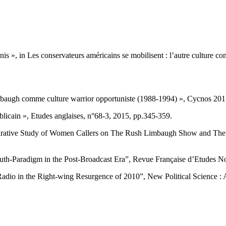
is », in Les conservateurs américains se mobilisent : l’autre culture co
imbaugh comme culture warrior opportuniste (1988-1994) », Cycnos 20
publicain », Etudes anglaises, n°68-3, 2015, pp.345-359.
rative Study of Women Callers on The Rush Limbaugh Show and The 
Truth-Paradigm in the Post-Broadcast Era”, Revue Française d’Etudes 
adio in the Right-wing Resurgence of 2010”, New Political Science : A