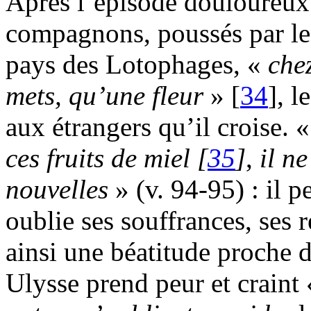
Après l’épisode douloureux 
compagnons, poussés par le
pays des Lotophages, «
che
mets, qu’une fleur
» [
34
], l
aux étrangers qu’il croise. 
ces fruits de miel
[
35
]
,
il n
nouvelles
» (v. 94-95) : il p
oublie ses souffrances, ses r
ainsi une béatitude proche d
Ulysse prend peur et craint