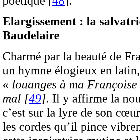
poétique [
48
].
Elargissement : la salvatr
Baudelaire
Charmé par la beauté de Fra
un hymne élogieux en latin
«
louanges à ma Françoise
mal
[
49
]
. Il y affirme la n
c’est sur la lyre de son cœu
les cordes qu’il pince vibre