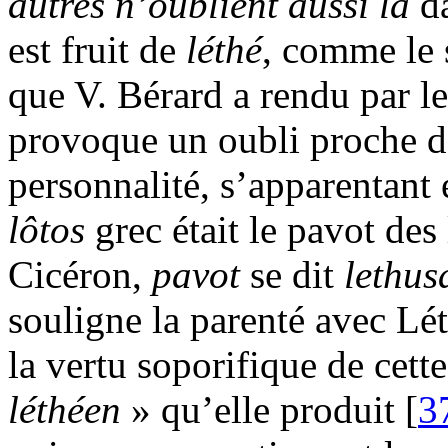
autres n’oublient aussi la
d
est fruit de
léthé
, comme le
que V. Bérard a rendu par l
provoque un oubli proche de 
personnalité, s’apparentant
lôtos
grec était le pavot des
Cicéron,
pavot
se dit
lethus
souligne la parenté avec Lét
la vertu soporifique de cett
léthéen
» qu’elle produit [
3