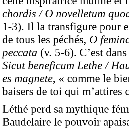
cette inspiratrice mutine et 
chordis / O novelletum quod 
1-3). Il la transfigure pour
de tous les péchés,
O femina
peccata
(v. 5-6). C’est dans
Sicut beneficum Lethe / Ha
es magnete
, « comme le bien
baisers de toi qui m’attires
Léthé perd sa mythique fémi
Baudelaire le pouvoir apais