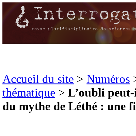
Accueil du site
>
Numéros
thématique
>
L’oubli peut-
du mythe de Léthé : une fin