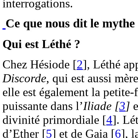
interrogations.
Ce que nous dit le mythe
Qui est Léthé ?
Chez Hésiode [
2
], Léthé ap
Discorde
, qui est aussi mèr
elle est également la petite-
puissante dans l’
Iliade
[
3
]
e
divinité primordiale [
4
]. Lé
d’Ether [
5
] et de Gaia [
6
], 