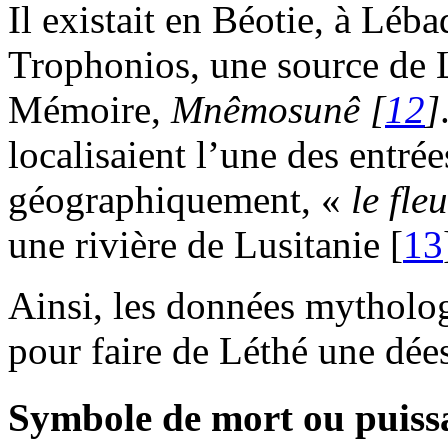
Il existait en Béotie, à Léb
Trophonios, une source de L
Mémoire,
Mnêmosunê
[
12
]
localisaient l’une des entré
géographiquement, «
le fle
une rivière de Lusitanie [
13
Ainsi, les données mytholog
pour faire de Léthé une dée
Symbole de mort ou puissa