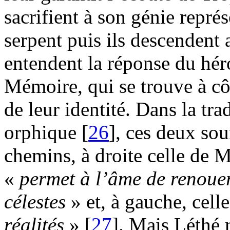
sacrifient à son génie repr
serpent puis ils descendent 
entendent la réponse du hér
Mémoire, qui se trouve à cô
de leur identité. Dans la tr
orphique [
26
], ces deux sou
chemins, à droite celle de M
«
permet à l’âme de renouer 
célestes
» et, à gauche, cell
réalités
» [
27
]. Mais Léthé 