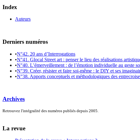
Index
Auteurs
Derniers numéros
•
N°42. 20 ans d’Interrogations
•
N°41. Glocal Street art : penser le lieu des réalisations artistiq
•
N°40. L’émerveillement : de l’émotion individuelle au geste so
•
N°39. Créer, résister et faire soi-même : le DIY et ses imaginai
•
N°38. Apports conceptuels et méthodologiques des entrecroiseme
Archives
Retrouvez l'intégralité des numéros publiés depuis 2005.
La revue