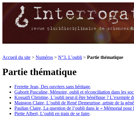
Accueil du site
>
Numéros
>
N°3. L’oubli
>
Partie thématique
Partie thématique
Ferrette Jean,
Des ouvriers sans héritage
.
Gaborit Pascaline,
Mémoire, oubli et réconciliation dans les so
Kossaifi Christine,
L’oubli peut-il être bénéfique ? L’exemple d
Maingon Claire,
L’oubli de René Demeurisse, artiste de la gén
Paulian Claire,
La question de l’oubli dans le « Mémorial pour 
Piette Albert,
L’oubli en train de se faire
.