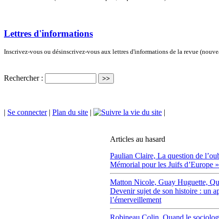
Lettres d'informations
Inscrivez-vous ou désinscrivez-vous aux lettres d'informations de la revue (nouv
Rechercher :
|
Se connecter
|
Plan du site
|
|
Articles au hasard
Paulian Claire,
La question de l’oub
Mémorial pour les Juifs d’Europe » 
Matton Nicole,
Guay Huguette,
Qu
Devenir sujet de son histoire : un a
l’émerveillement
Robineau Colin,
Quand le sociolog