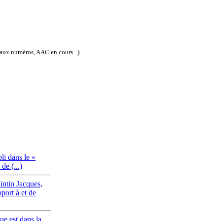
eaux numéros, AAC en cours...)
ISSN électronique : 1778-3747
li dans le «
de (...)
intin Jacques,
pport à et de
ue est dans la