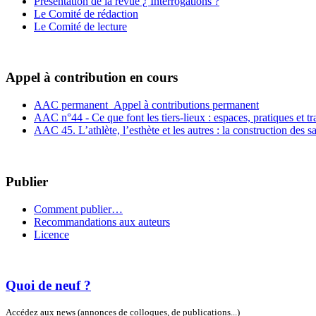
Présentation de la revue ¿ Interrogations ?
Le Comité de rédaction
Le Comité de lecture
Appel à contribution en cours
AAC permanent_Appel à contributions permanent
AAC n°44 - Ce que font les tiers-lieux : espaces, pratiques et t
AAC 45. L’athlète, l’esthète et les autres : la construction des s
Publier
Comment publier…
Recommandations aux auteurs
Licence
Quoi de neuf ?
Accédez aux news (annonces de colloques, de publications...)