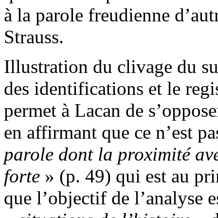
à la parole freudienne d’autr
Strauss.
Illustration du clivage du su
des identifications et le reg
permet à Lacan de s’opposer
en affirmant que ce n’est p
p
arole
do
n
t
la
proxi
m
ité
av
f
orte
» (p. 49) qui est au pri
que l’objectif de l’analyse e