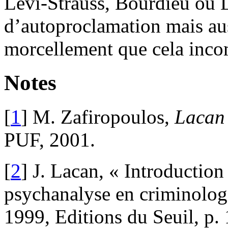
Lévi-Strauss, Bourdieu ou L
d’autoproclamation mais aus
morcellement que cela inco
Notes
[
1
] M. Zafiropoulos,
La
c
a
n
PUF, 2001.
[
2
] J. Lacan, « Introduction
psychanalyse en criminolog
1999, Editions du Seuil, p.