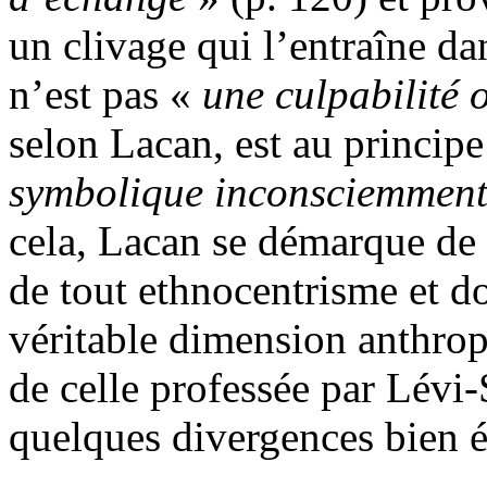
un clivage qui l’entraîne da
n’est pas «
une
culp
a
bil
i
té
selon Lacan, est au princip
sy
m
bol
i
que
incons
ci
e
mm
en
cela, Lacan se démarque de
de tout ethnocentrisme et d
véritable dimension anthro
de celle professée par Lévi
quelques divergences bien