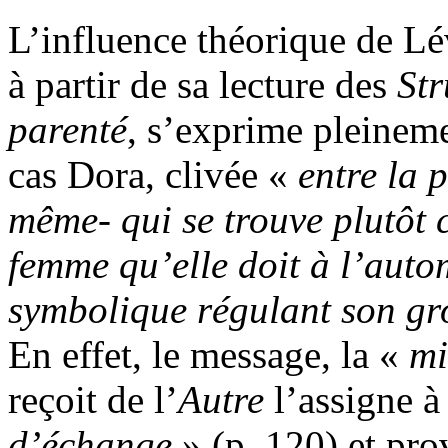
L’influence théorique de L
à partir de sa lecture des
Str
pare
n
t
é
, s’exprime pleineme
cas Dora, clivée «
en
tr
e
la
p
m
ê
m
e-
qui
se
trouve
p
lu
t
ôt
f
e
mm
e
qu’e
l
le
d
o
it
à
l
’
auto
s
y
m
bolique
régula
n
t
s
o
n
gr
En effet, le message, la «
m
reçoit de l’
A
utre
l’assigne 
d’é
c
hange
» (p. 120) et pro