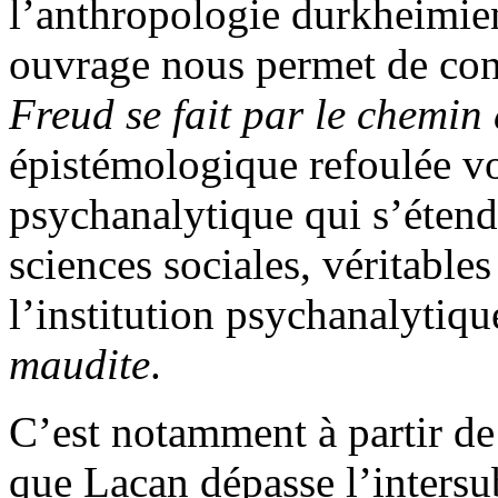
l’anthropologie durkheimienn
ouvrage nous permet de con
F
reud
se
f
ait
par
l
e
che
m
in
épistémologique refoulée v
psychanalytique qui s’étend
sciences sociales, véritable
l’institution psychanalytiq
m
audite
.
C’est notamment à partir de
que Lacan dépasse l’intersub