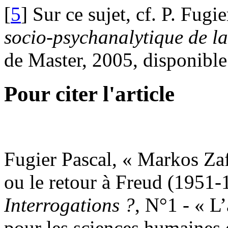
[
5
] Sur ce sujet, cf. P. Fugie
so
ci
o
-
ps
y
c
h
a
n
a
lyti
que
de
l
a
de Master, 2005, disponibl
Pour citer l'article
Fugier Pascal, « Markos Zaf
ou le retour à Freud (1951
Interrogations ?
, N°1 - « L
pour les sciences humaines 