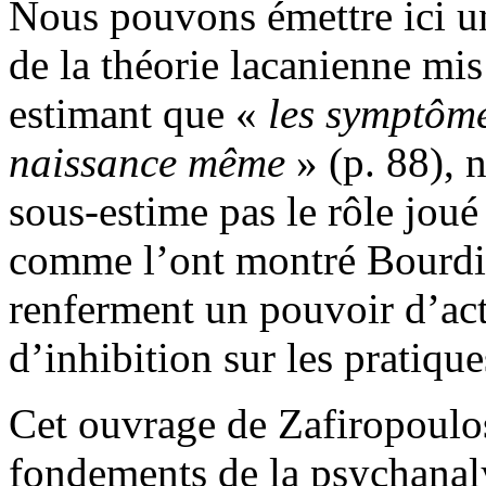
Nous pouvons émettre ici un
de la théorie lacanienne mis
estimant que «
les
s
y
m
pt
ô
m
naissan
c
e
m
ê
m
e
» (p. 88), 
sous-estime pas le rôle joué
comme l’ont montré Bourdie
renferment un pouvoir d’act
d’inhibition sur les pratique
Cet ouvrage de Zafiropoulos
fondements de la psychanaly