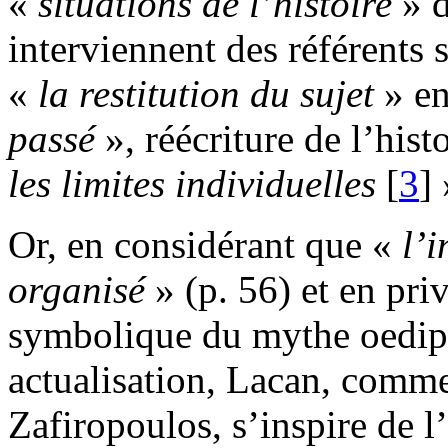
«
situ
a
ti
o
ns
de
l’hist
o
ire
» d
interviennent des référents
«
la
re
s
ti
t
ution
d
u
sujet
» e
passé
», réécriture de l’hist
l
e
s
li
m
ites
in
d
ividu
e
lle
s
[
3
] 
Or, en considérant que «
l’i
organ
i
sé
» (p. 56) et en priv
symbolique du mythe oedipi
actualisation, Lacan, comme
Zafiropoulos, s’inspire de l