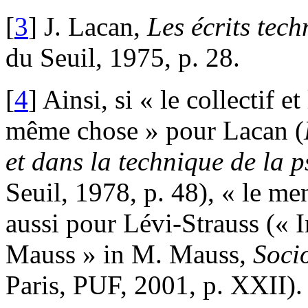
[
3
] J. Lacan,
L
e
s
éc
r
it
s
tec
h
du Seuil, 1975, p. 28.
[
4
] Ainsi, si « le collectif e
même chose » pour Lacan (
e
t
d
ans
l
a
tec
hn
i
que
d
e
l
a
p
Seuil, 1978, p. 48), « le men
aussi pour Lévi-Strauss (« 
Mauss » in M. Mauss
,
Soci
Paris, PUF, 2001, p. XXII).