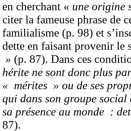
en cherchant «
une
ori
g
ine
citer la fameuse phrase de c
familialisme (p. 98) et s’in
dette en faisant provenir le
»
(p. 87). Dans ces conditi
h
é
r
i
te
ne
sont
do
n
c
plus
pa
«
m
érites
»
ou
de
ses
p
r
op
qui
dans
son
groupe
soci
a
l
sa
prése
n
ce
au
m
on
d
e
:
det
87).