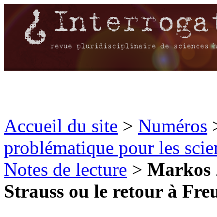
Accueil du site
>
Numéros
problématique pour les scien
Notes de lecture
>
Markos Z
Strauss ou le retour à Freu