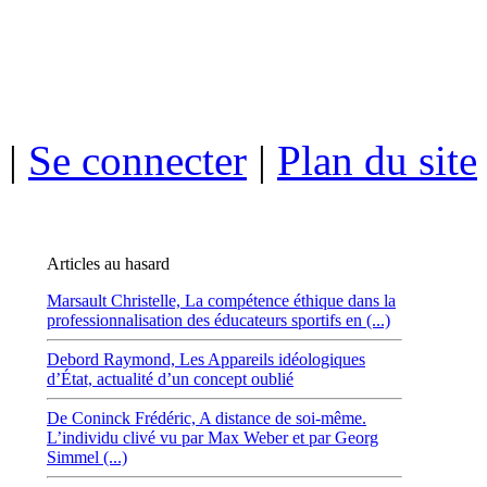
|
Se connecter
|
Plan du site
Articles au hasard
Marsault Christelle,
La compétence éthique dans la
professionnalisation des éducateurs sportifs en (...)
Debord Raymond,
Les Appareils idéologiques
d’État, actualité d’un concept oublié
De Coninck Frédéric,
A distance de soi-même.
L’individu clivé vu par Max Weber et par Georg
Simmel (...)