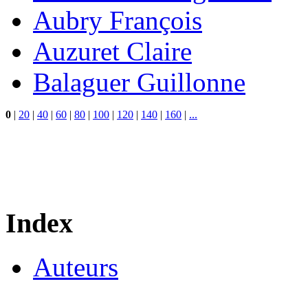
Aubry François
Auzuret Claire
Balaguer Guillonne
0
|
20
|
40
|
60
|
80
|
100
|
120
|
140
|
160
|
...
Index
Auteurs