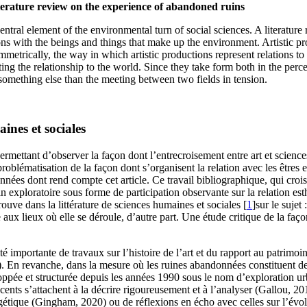
literature review on the experience of abandoned ruins
central element of the environmental turn of social sciences. A literatu
ns with the beings and things that make up the environment. Artistic produ
mmetrically, the way in which artistic productions represent relations to r
ng the relationship to the world. Since they take form both in the percep
 something else than the meeting between two fields in tension.
ines et sociales
permettant d’observer la façon dont l’entrecroisement entre art et scien
roblématisation de la façon dont s’organisent la relation avec les êtres 
nnées dont rend compte cet article. Ce travail bibliographique, qui crois
errain exploratoire sous forme de participation observante sur la relatio
ouve dans la littérature de sciences humaines et sociales [
1
]sur le sujet
e aux lieux où elle se déroule, d’autre part. Une étude critique de la faç
importante de travaux sur l’histoire de l’art et du rapport au patrimoine ;
En revanche, dans la mesure où les ruines abandonnées constituent des espa
loppée et structurée depuis les années 1990 sous le nom d’exploration u
cents s’attachent à la décrire rigoureusement et à l’analyser (Gallou, 20
tique (Gingham, 2020) ou de réflexions en écho avec celles sur l’évolut