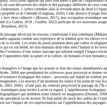
m, 2020) pour signifier qu’elles sont mises à part de l’organisation soci
0), où sont découverts des objets et des paysages différents de ceux co
contestataire. L’
urbex
constitue ainsi la revendication du droit à l’espa
de la propriété et de l’identité (Gingham, 2020). Cette absence d’usage 
e «
tiers lieux culturels
» (Besson, 2017), leur occupation revendique une 
sé (Le Gallou, 2018 ; Graillot, 2022) participe de ces nouveaux usages, 
, Bourdeau, 2013).
du paysage décrit par les travaux s’intéressant à leur esthétique (Makar
ées apparait comme une expérience de la relation avec les choses et les
n de la société. Les restes du passé prennent alors une valeur écologique
s qui en ont hérité, les non-humains dont elles sont l’habitat et les for
er l’existence d’une nature sauvage qui subsiste malgré l’impact enviro
e l’opposition entre la nature et la culture, où humains et non humains 
nt étrangères à l’image que les acteurs se font des ruines abandonnées qu
Déotte, 2004) que prendraient les
urbexeurs
pour percevoir et donner se
’existence écologique des ruines – processus par lequel un schème pro
maginaires. Les œuvres d’art montrant les ruines d’un point de vue éco
k, 2003, 2006) : d’une part, les visiteurs perçoivent le paysage de l’île
ns touristiques pour inviter à avoir ce regard. L’appréhension écologique
éographiques qui semblent rester virtuels ou imaginaires (Durand, 1998),
spectateur ou du lecteur. Ils font partie du stock des cadres de l’expér
ent sur l’impact de ces représentations sur l’appréhension des paysages