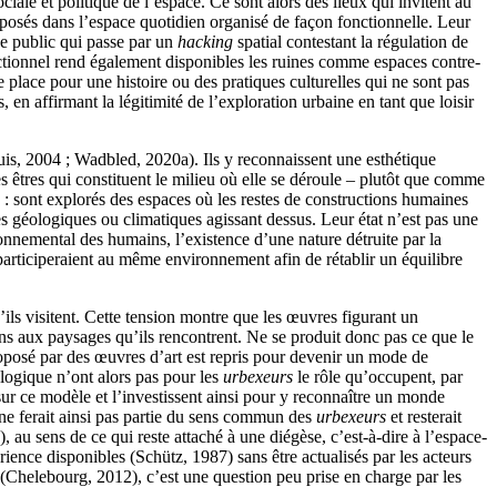
ale et politique de l’espace. Ce sont alors des lieux qui invitent au
mposés dans l’espace quotidien organisé de façon fonctionnelle. Leur
ce public qui passe par un
hacking
spatial contestant la régulation de
fonctionnel rend également disponibles les ruines comme espaces contre-
place pour une histoire ou des pratiques culturelles qui ne sont pas
en affirmant la légitimité de l’exploration urbaine en tant que loisir
iuis, 2004 ; Wadbled, 2020a). Ils y reconnaissent une esthétique
 êtres qui constituent le milieu où elle se déroule – plutôt que comme
 : sont explorés des espaces où les restes de constructions humaines
ces géologiques ou climatiques agissant dessus. Leur état n’est pas une
nnemental des humains, l’existence d’une nature détruite par la
participeraient au même environnement afin de rétablir un équilibre
’ils visitent. Cette tension montre que les œuvres figurant un
ns aux paysages qu’ils rencontrent. Ne se produit donc pas ce que le
posé par des œuvres d’art est repris pour devenir un mode de
logique n’ont alors pas pour les
urbexeurs
le rôle qu’occupent, par
 sur ce modèle et l’investissent ainsi pour y reconnaître un monde
 ne ferait ainsi pas partie du sens commun des
urbexeurs
et resterait
 au sens de ce qui reste attaché à une diégèse, c’est-à-dire à l’espace-
ience disponibles (Schütz, 1987) sans être actualisés par les acteurs
 (Chelebourg, 2012), c’est une question peu prise en charge par les