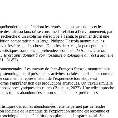
réhender la manière dont les représentations artistiques et les
 des faits sociaux où se constitue la relation à l’environnement, par
recherche d’un exotisme stéréotypé à Tahiti, le premier décrit une
bition comparatiste plus large, Philippe Descola montre que les
avec les êtres ou les choses. Dans les deux cas, la perception par
ages artistiques sont donc appréhendées comme «
la trace active non
[…]
c’est ainsi donner à voir l’ossature ontologique du réel à laquelle
1 : 31-52).
nvironnementales. Les travaux de Jean-François Staszak montrent plus
istémologique, il présente les activités sociales et artistiques comme
r comment la représentation de l’expérience touristique est
rme l’appréhension des productions artistiques. Un travail similaire
t post-apocalyptiques des ruines (Boitiaux, 2022). Une telle approche
visite des ruines abandonnées et non seulement aux préférences
rtistiques des ruines abandonnées ; elle ne permet pas de rendre
ation sociétale de la pratique de l’exploration urbaine est reconnue et
 sociologiquement à partir de sa place dans l’espace social. Se