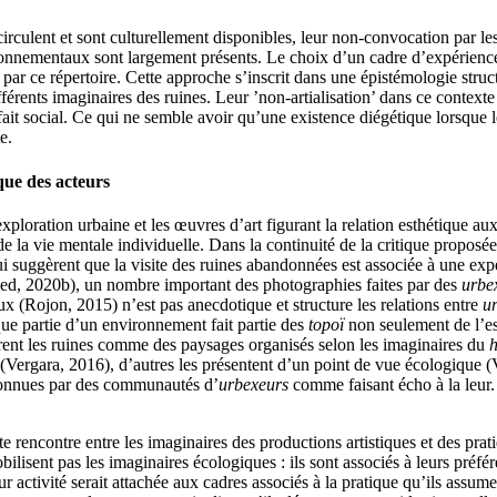
irculent et sont culturellement disponibles, leur non-convocation par le
nnementaux sont largement présents. Le choix d’un cadre d’expérience p
sé par ce répertoire. Cette approche s’inscrit dans une épistémologie stru
ifférents imaginaires des ruines. Leur ’non-artialisation’ dans ce conte
ait social. Ce qui ne semble avoir qu’une existence diégétique lorsque l
e.
ique des acteurs
exploration urbaine et les œuvres d’art figurant la relation esthétique a
de la vie mentale individuelle. Dans la continuité de la critique proposée
i suggèrent que la visite des ruines abandonnées est associée à une exp
ed, 2020b), un nombre important des photographies faites par des
urbe
ux (Rojon, 2015) n’est pas anecdotique et structure les relations entre
u
 que partie d’un environnement fait partie des
topoï
non seulement de l’es
trent les ruines comme des paysages organisés selon les imaginaires du
rgara, 2016), d’autres les présentent d’un point de vue écologique (
econnues par des communautés d’
urbexeurs
comme faisant écho à la leur.
e rencontre entre les imaginaires des productions artistiques et des prati
lisent pas les imaginaires écologiques : ils sont associés à leurs préf
r activité serait attachée aux cadres associés à la pratique qu’ils assument