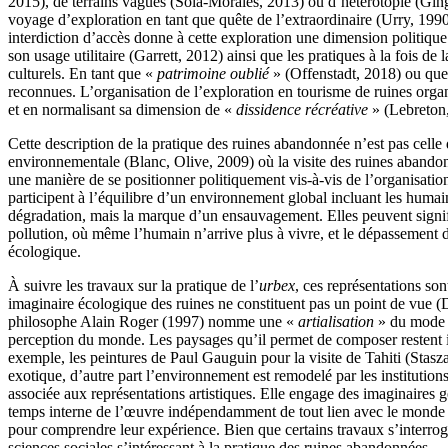
2015), de terrains vagues (Solà-Morales, 2013) ou d’hétérotopie (Gingha
voyage d’exploration en tant que quête de l’extraordinaire (Urry, 199
interdiction d’accès donne à cette exploration une dimension politique 
son usage utilitaire (Garrett, 2012) ainsi que les pratiques à la fois 
culturels. En tant que «
patrimoine oublié
» (Offenstadt, 2018) ou qu
reconnues. L’organisation de l’exploration en tourisme de ruines organi
et en normalisant sa dimension de «
dissidence récréative
» (Lebreton
Cette description de la pratique des ruines abandonnée n’est pas celle 
environnementale (Blanc, Olive, 2009) où la visite des ruines abandonn
une manière de se positionner politiquement vis-à-vis de l’organisatio
participent à l’équilibre d’un environnement global incluant les humain
dégradation, mais la marque d’un ensauvagement. Elles peuvent signifi
pollution, où même l’humain n’arrive plus à vivre, et le dépassement d
écologique.
À suivre les travaux sur la pratique de l’
urbex
, ces représentations so
imaginaire écologique des ruines ne constituent pas un point de vue (
philosophe Alain Roger (1997) nomme une «
artialisation
» du mode d
perception du monde. Les paysages qu’il permet de composer restent i
exemple, les peintures de Paul Gauguin pour la visite de Tahiti (Stasza
exotique, d’autre part l’environnement est remodelé par les institutio
associée aux représentations artistiques. Elle engage des imaginaires g
temps interne de l’œuvre indépendamment de tout lien avec le monde du 
pour comprendre leur expérience. Bien que certains travaux s’interrog
sciences sociales s’intéressant à la pratique des ruines abandonnées.