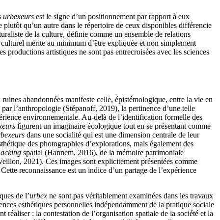
s
urbexeurs
est le signe d’un positionnement par rapport à eux
lutôt qu’un autre dans le répertoire de ceux disponibles différencie
cturaliste de la culture, définie comme un ensemble de relations
xte culturel mérite au minimum d’être expliquée et non simplement
es productions artistiques ne sont pas entrecroisées avec les sciences
ux ruines abandonnées manifeste celle, épistémologique, entre la vie en
 par l’anthropologie (Stépanoff, 2019), la pertinence d’une telle
érience environnementale. Au-delà de l’identification formelle des
xeurs
figurent un imaginaire écologique tout en se présentant comme
rbexeurs
dans une socialité qui est une dimension centrale de leur
thétique des photographies d’explorations, mais également des
hacking
spatial (Hannem, 2016), de la mémoire patrimoniale
Veillon, 2021). Ces images sont explicitement présentées comme
 Cette reconnaissance est un indice d’un partage de l’expérience
ques de l’
urbex
ne sont pas véritablement examinées dans les travaux
érences esthétiques personnelles indépendamment de la pratique sociale
 réaliser : la contestation de l’organisation spatiale de la société et la