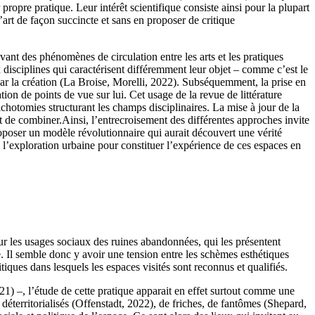
 propre pratique. Leur intérêt scientifique consiste ainsi pour la plupart
’art de façon succincte et sans en proposer de critique
avant des phénomènes de circulation entre les arts et les pratiques
x disciplines qui caractérisent différemment leur objet – comme c’est le
par la création (La Broise, Morelli, 2022). Subséquemment, la prise en
ion de points de vue sur lui. Cet usage de la revue de littérature
chotomies structurant les champs disciplinaires. La mise à jour de la
de combiner.Ainsi, l’entrecroisement des différentes approches invite
oposer un modèle révolutionnaire qui aurait découvert une vérité
e l’exploration urbaine pour constituer l’expérience de ces espaces en
sur les usages sociaux des ruines abandonnées, qui les présentent
. Il semble donc y avoir une tension entre les schèmes esthétiques
iques dans lesquels les espaces visités sont reconnus et qualifiés.
021) –, l’étude de cette pratique apparait en effet surtout comme une
déterritorialisés (Offenstadt, 2022), de friches, de fantômes (Shepard,