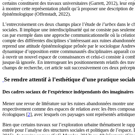
certains constituent des travaux universitaires (Garrett, 2012), leur enj
à montrer cette représentation plutôt qu’à proposer une description de l
épistémologique (Offenstadt, 2022).
L’entrecroisement ces deux champs place l’étude de
l’urbex
dans le 
sociales. Il implique une interdisciplinarité qui ne consiste pas seule
cas par exemple dans une approche communicationnelle où la création se
compte des différentes disciplines s’intéressant aux ruines abandonnées
reprend une attitude épistémologique prônée par le sociologue Andrew A
dynamique d’opposition entre communautés disciplinaires apparaît com
à ouvrir un nouvel espace de connaissances et celui-ci consiste à com
jusque-là ignorée. En interrogeant les positionnements relatifs des tra
champs de recherche, cet article suit successivement ces deux précept
Se rendre attentif à l’esthétique d’une pratique social
Des cadres sociaux de l’expérience indépendants des imaginaires a
Mener une revue de littérature sur les ruines abandonnées montre une o
respectivement comme des espaces de relation avec les êtres composant 
écologiques [
2
], avec lesquels ces paysages sont représentés artistiqu
Bien que certains travaux sur l’exploration urbaine thématisent le rappo
entrée pour l’analyse des structures sociales et politiques de l’espac