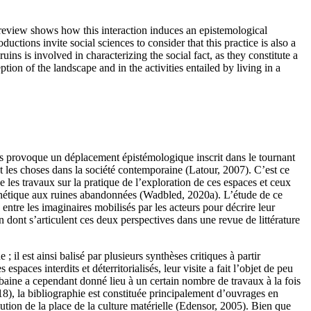
re review shows how this interaction induces an epistemological
ctions invite social sciences to consider that this practice is also a
uins is involved in characterizing the social fact, as they constitute a
tion of the landscape and in the activities entailed by living in a
ces provoque un déplacement épistémologique inscrit dans le tournant
et les choses dans la société contemporaine (Latour, 2007). C’est ce
e les travaux sur la pratique de l’exploration de ces espaces et ceux
n esthétique aux ruines abandonnées (Wadbled, 2020a). L’étude de ce
 : entre les imaginaires mobilisés par les acteurs pour décrire leur
on dont s’articulent ces deux perspectives dans une revue de littérature
 il est ainsi balisé par plusieurs synthèses critiques à partir
ces interdits et déterritorialisés, leur visite a fait l’objet de peu
rbaine a cependant donné lieu à un certain nombre de travaux à la fois
18), la bibliographie est constituée principalement d’ouvrages en
ion de la place de la culture matérielle (Edensor, 2005). Bien que