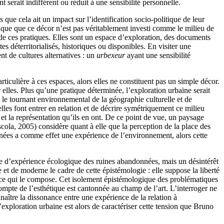
t serait indifférent ou réduit à une sensibilité personnelle.
ue cela ait un impact sur l’identification socio-politique de leur
ique que ce décor n’est pas véritablement investi comme le milieu de
gié de ces pratiques. Elles sont un espace d’exploration, des documents
 déterritorialisés, historiques ou disponibles. En visiter une
nt de cultures alternatives : un
urbexeur
ayant une sensibilité
ticulière à ces espaces, alors elles ne constituent pas un simple décor.
 elles. Plus qu’une pratique déterminée, l’exploration urbaine serait
ns le tournant environnemental de la géographie culturelle et de
les font entrer en relation et de décrire symétriquement ce milieu
et la représentation qu’ils en ont. De ce point de vue, un paysage
escola, 2005) considère quant à elle que la perception de la place des
onnées a comme effet une expérience de l’environnement, alors cette
ence d’expérience écologique des ruines abandonnées, mais un désintérêt
 et de moderne le cadre de cette épistémologie : elle suppose la liberté
 ce qui le compose. Cet isolement épistémologique des problématiques
compte de l’esthétique est cantonnée au champ de l’art. L’interroger ne
naître la dissonance entre une expérience de la relation à
exploration urbaine est alors de caractériser cette tension que Bruno