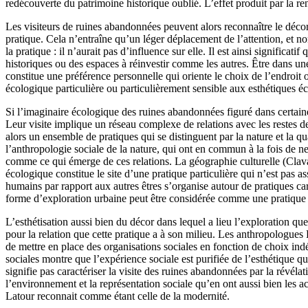
redécouverte du patrimoine historique oublié. L’effet produit par la renc
Les visiteurs de ruines abandonnées peuvent alors reconnaître le décor
pratique. Cela n’entraîne qu’un léger déplacement de l’attention, et 
la pratique : il n’aurait pas d’influence sur elle. Il est ainsi signific
historiques ou des espaces à réinvestir comme les autres. Être dans une
constitue une préférence personnelle qui oriente le choix de l’endroit 
écologique particulière ou particulièrement sensible aux esthétiques éc
Si l’imaginaire écologique des ruines abandonnées figuré dans certaines
Leur visite implique un réseau complexe de relations avec les restes de
alors un ensemble de pratiques qui se distinguent par la nature et la qu
l’anthropologie sociale de la nature, qui ont en commun à la fois de n
comme ce qui émerge de ces relations. La géographie culturelle (Claval
écologique constitue le site d’une pratique particulière qui n’est pas a
humains par rapport aux autres êtres s’organise autour de pratiques ca
forme d’exploration urbaine peut être considérée comme une pratique
L’esthétisation aussi bien du décor dans lequel a lieu l’exploration qu
pour la relation que cette pratique a à son milieu. Les anthropologues 
de mettre en place des organisations sociales en fonction de choix i
sociales montre que l’expérience sociale est purifiée de l’esthétique q
signifie pas caractériser la visite des ruines abandonnées par la révél
l’environnement et la représentation sociale qu’en ont aussi bien les 
Latour reconnait comme étant celle de la modernité.