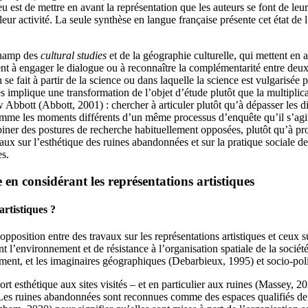
eu est de mettre en avant la représentation que les auteurs se font de leur
eur activité. La seule synthèse en langue française présente cet état de l
champ des
cultural studies
et de la géographie culturelle, qui mettent en 
ment à engager le dialogue ou à reconnaître la complémentarité entre deu
 fait à partir de la science ou dans laquelle la science est vulgarisée 
 implique une transformation de l’objet d’étude plutôt que la multiplicat
bbott (Abbott, 2001) : chercher à articuler plutôt qu’à dépasser les di
me les moments différents d’un même processus d’enquête qu’il s’agit 
biner des postures de recherche habituellement opposées, plutôt qu’à pr
vaux sur l’esthétique des ruines abandonnées et sur la pratique sociale d
es.
e en considérant les représentations artistiques
rtistiques ?
pposition entre des travaux sur les représentations artistiques et ceux 
l’environnement et de résistance à l’organisation spatiale de la société
ement, et les imaginaires géographiques (Debarbieux, 1995) et socio-polit
rt esthétique aux sites visités – et en particulier aux ruines (Massey, 2
e. Les ruines abandonnées sont reconnues comme des espaces qualifiés de 