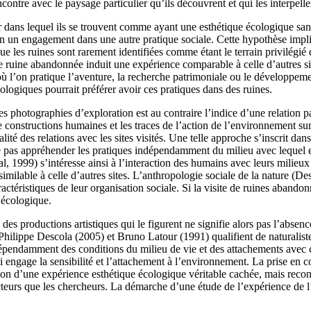
ontre avec le paysage particulier qu’ils découvrent et qui les interpellen
 dans lequel ils se trouvent comme ayant une esthétique écologique sans q
non un engagement dans une autre pratique sociale. Cette hypothèse impl
atif que les ruines sont rarement identifiées comme étant le terrain privilé
 ruine abandonnée induit une expérience comparable à celle d’autres sites
où l’on pratique l’aventure, la recherche patrimoniale ou le développeme
ologiques pourrait préférer avoir ces pratiques dans des ruines.
 photographies d’exploration est au contraire l’indice d’une relation par
 constructions humaines et les traces de l’action de l’environnement sur
alité des relations avec les sites visités. Une telle approche s’inscrit da
e pas appréhender les pratiques indépendamment du milieu avec lequel el
, 1999) s’intéresse ainsi à l’interaction des humains avec leurs milieux 
ssimilable à celle d’autres sites. L’anthropologie sociale de la nature (D
ractéristiques de leur organisation sociale. Si la visite de ruines aband
 écologique.
e des productions artistiques qui le figurent ne signifie alors pas l’abs
Philippe Descola (2005) et Bruno Latour (1991) qualifient de naturaliste
ndépendamment des conditions du milieu de vie et des attachements avec
ui engage la sensibilité et l’attachement à l’environnement. La prise en 
ation d’une expérience esthétique écologique véritable cachée, mais recon
acteurs que les chercheurs. La démarche d’une étude de l’expérience de l’