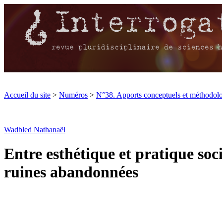
Accueil du site
>
Numéros
>
N°38. Apports conceptuels et méthodolog
Wadbled Nathanaël
Entre esthétique et pratique soc
ruines abandonnées