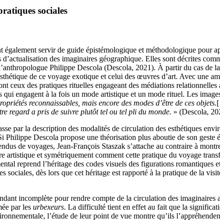
pratiques sociales
nt également servir de guide épistémologique et méthodologique pour app
s d’actualisation des imaginaires géographique. Elles sont décrites comme
’anthropologue Philippe Descola (Descola, 2021). À partir du cas de la 
’esthétique de ce voyage exotique et celui des œuvres d’art. Avec une am
nt ceux des pratiques rituelles engageant des médiations relationnelles 
ues qui engagent à la fois un mode artistique et un mode rituel. Les im
 propriétés reconnaissables, mais encore des modes d’être de ces objets.
regard a pris de suivre plutôt tel ou tel pli du monde.
» (Descola, 202
passe par la description des modalités de circulation des esthétiques e
i Philippe Descola propose une théorisation plus aboutie de son geste ép
endus de voyages, Jean-François Staszak s’attache au contraire à montre
 artistique et symétriquement comment cette pratique du voyage transfo
ental reprend l’héritage des codes visuels des figurations romantiques e
nces sociales, dès lors que cet héritage est rapporté à la pratique de la 
ndant incomplète pour rendre compte de la circulation des imaginaires a
rmée par les
urbexeurs
. La difficulté tient en effet au fait que la signific
ronnementale, l’étude de leur point de vue montre qu’ils l’appréhendent