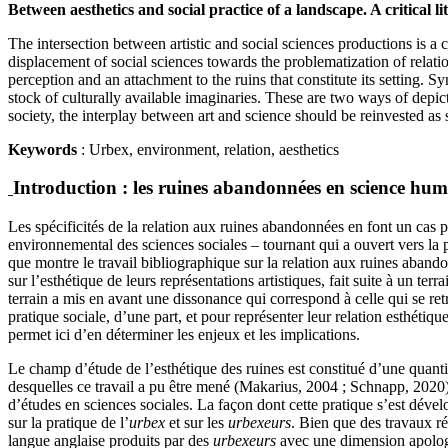
Between aesthetics and social practice of a landscape. A critical 
The intersection between artistic and social sciences productions is a 
displacement of social sciences towards the problematization of relatio
perception and an attachment to the ruins that constitute its setting. Sy
stock of culturally available imaginaries. These are two ways of depicti
society, the interplay between art and science should be reinvested as
Keywords
: Urbex, environment, relation, aesthetics
Introduction : les ruines abandonnées en science huma
Les spécificités de la relation aux ruines abandonnées en font un cas 
environnemental des sciences sociales – tournant qui a ouvert vers la p
que montre le travail bibliographique sur la relation aux ruines abando
sur l’esthétique de leurs représentations artistiques, fait suite à un t
terrain a mis en avant une dissonance qui correspond à celle qui se retr
pratique sociale, d’une part, et pour représenter leur relation esthétiqu
permet ici d’en déterminer les enjeux et les implications.
Le champ d’étude de l’esthétique des ruines est constitué d’une quantité 
desquelles ce travail a pu être mené (Makarius, 2004 ; Schnapp, 2020). 
d’études en sciences sociales. La façon dont cette pratique s’est déve
sur la pratique de l’
urbex
et sur les
urbexeurs
. Bien que des travaux ré
langue anglaise produits par des
urbexeurs
avec une dimension apologé