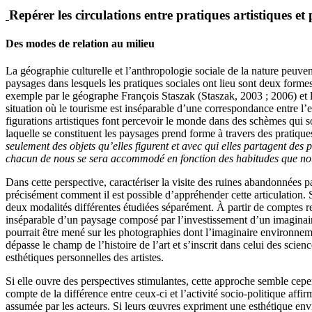
Repérer les circulations entre pratiques artistiques et 
Des modes de relation au milieu
La géographie culturelle et l’anthropologie sociale de la nature peuve
paysages dans lesquels les pratiques sociales ont lieu sont deux forme
exemple par le géographe François Staszak (Staszak, 2003 ; 2006) et l
situation où le tourisme est inséparable d’une correspondance entre l
figurations artistiques font percevoir le monde dans des schèmes qui so
laquelle se constituent les paysages prend forme à travers des pratiq
seulement des objets qu’elles figurent et avec qui elles partagent des
chacun de nous se sera accommodé en fonction des habitudes que notre 
Dans cette perspective, caractériser la visite des ruines abandonnées 
précisément comment il est possible d’appréhender cette articulation. S
deux modalités différentes étudiées séparément. À partir de comptes r
inséparable d’un paysage composé par l’investissement d’un imaginaire
pourrait être mené sur les photographies dont l’imaginaire environnem
dépasse le champ de l’histoire de l’art et s’inscrit dans celui des scie
esthétiques personnelles des artistes.
Si elle ouvre des perspectives stimulantes, cette approche semble cepe
compte de la différence entre ceux-ci et l’activité socio-politique affi
assumée par les acteurs. Si leurs œuvres expriment une esthétique envi