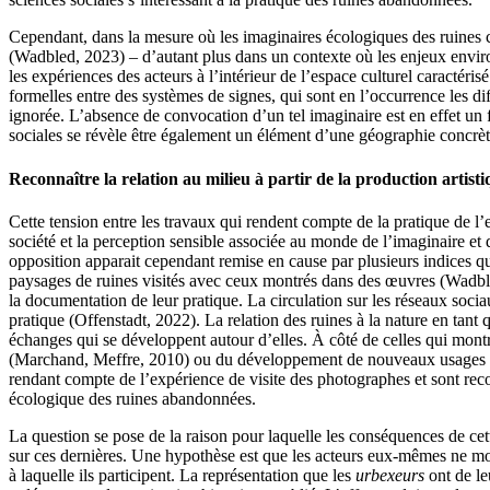
Cependant, dans la mesure où les imaginaires écologiques des ruines c
(Wadbled, 2023) – d’autant plus dans un contexte où les enjeux enviro
les expériences des acteurs à l’intérieur de l’espace culturel caractéri
formelles entre des systèmes de signes, qui sont en l’occurrence les d
ignorée. L’absence de convocation d’un tel imaginaire est en effet un f
sociales se révèle être également un élément d’une géographie concrèt
Reconnaître la relation au milieu à partir de la production artist
Cette tension entre les travaux qui rendent compte de la pratique de l’
société et la perception sensible associée au monde de l’imaginaire et 
opposition apparait cependant remise en cause par plusieurs indices qu
paysages de ruines visités avec ceux montrés dans des œuvres (Wadbl
la documentation de leur pratique. La circulation sur les réseaux socia
pratique (Offenstadt, 2022). La relation des ruines à la nature en tant
échanges qui se développent autour d’elles. À côté de celles qui mon
(Marchand, Meffre, 2010) ou du développement de nouveaux usages (Ve
rendant compte de l’expérience de visite des photographes et sont r
écologique des ruines abandonnées.
La question se pose de la raison pour laquelle les conséquences de cett
sur ces dernières. Une hypothèse est que les acteurs eux-mêmes ne mobi
à laquelle ils participent. La représentation que les
urbexeurs
ont de leu