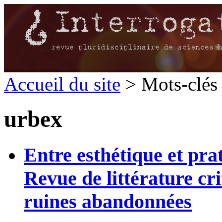
Accueil du site
> Mots-clés 
urbex
Entre esthétique et pra
Revue de littérature cri
ruines abandonnées