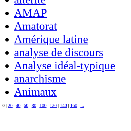
AMAP
Amatorat
Amérique latine
analyse de discours
Analyse idéal-typique
anarchisme
Animaux
0
|
20
|
40
|
60
|
80
|
100
|
120
|
140
|
160
|
...