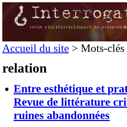
Accueil du site
> Mots-clés 
relation
Entre esthétique et pra
Revue de littérature cri
ruines abandonnées