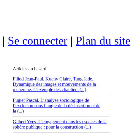
|
Se connecter
|
Plan du site
Articles au hasard
Filiod Jean-Paul,
Kueny Claire,
Tang Jade,
Dynamique des images et mouvements de la
recherche. L’exemple des chantiers (...)
Fugier Pascal,
L’analyse sociologique de
l’exclusion sous l’angle de la désinsertion et de
la (...)
Gilbert Yves,
L’engagement dans les espaces de la
sphère publique : pour la construction (...)