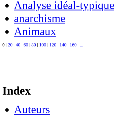
Analyse idéal-typique
anarchisme
Animaux
0
|
20
|
40
|
60
|
80
|
100
|
120
|
140
|
160
|
...
Index
Auteurs