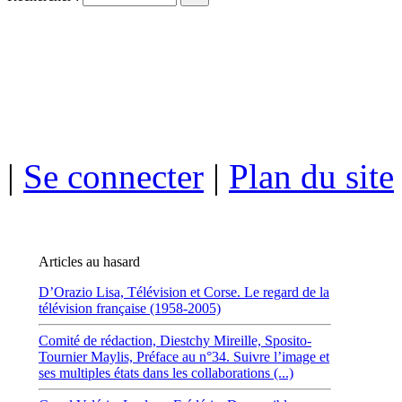
ISSN électro
|
Se connecter
|
Plan du site
Articles au hasard
D’Orazio Lisa,
Télévision et Corse. Le regard de la
télévision française (1958-2005)
Comité de rédaction,
Diestchy Mireille,
Sposito-
Tournier Maylis,
Préface au n°34. Suivre l’image et
ses multiples états dans les collaborations (...)