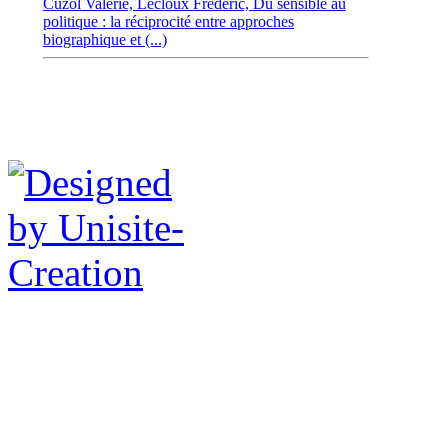
Cuzol Valérie,
Lecloux Frédéric,
Du sensible au
politique : la réciprocité entre approches
biographique et (...)