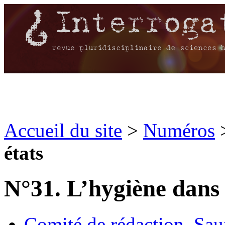
Accueil du site
>
Numéros
états
N°31. L’hygiène dans 
Comité de rédaction,
Sau