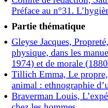
Préface au n°31. L’hygièn
Partie thématique
Gleyse Jacques,
Propreté,
physique, dans les manue
1974) et de morale (188
Tillich Emma,
Le propre,
animal : ethnographie d’u
Braverman Louis,
L’expé
chez les hommes
.