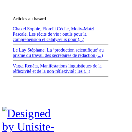
Articles au hasard
Chaxel Sophie,
Fiorelli Cécile,
Moity-Maïzi
Pascale,
Les récits de vie : outils pour la
compréhension et catalyseurs pour (...)
Le Lay Stéphane,
La ’production scientifique’ au
prisme du travail des secrétaires de rédaction (...)
Varga Renáta,
Manifestations linguistiques de la
réflexivité et de la non-réflexivité : les (...)