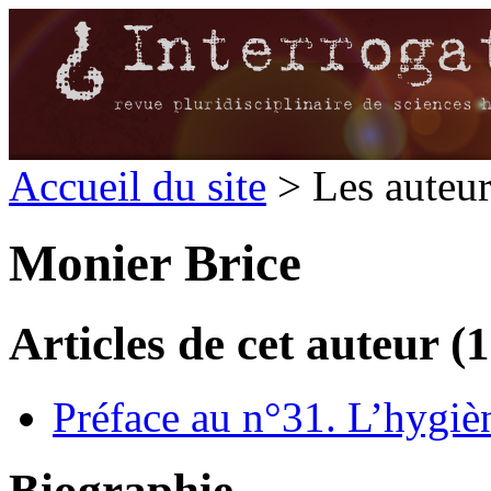
Accueil du site
> Les auteu
Monier Brice
Articles de cet auteur (1
Préface au n°31. L’hygièn
Biographie