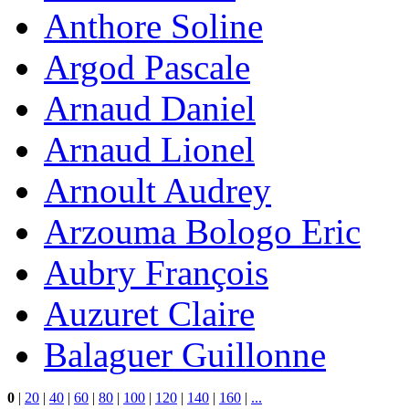
Anthore Soline
Argod Pascale
Arnaud Daniel
Arnaud Lionel
Arnoult Audrey
Arzouma Bologo Eric
Aubry François
Auzuret Claire
Balaguer Guillonne
0
|
20
|
40
|
60
|
80
|
100
|
120
|
140
|
160
|
...