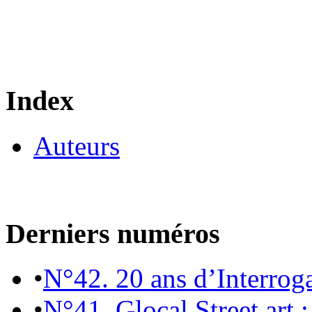
Index
Auteurs
Derniers numéros
•
N°42. 20 ans d’Interrog
•
N°41. Glocal Street art :