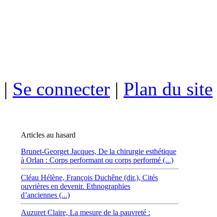
ISSN électro
|
Se connecter
|
Plan du site
Articles au hasard
Brunet-Georget Jacques,
De la chirurgie esthétique
à Orlan : Corps performant ou corps performé (...)
Cléau Hélène,
François Duchêne (dir.), Cités
ouvrières en devenir. Ethnographies
d’anciennes (...)
Auzuret Claire,
La mesure de la pauvreté :