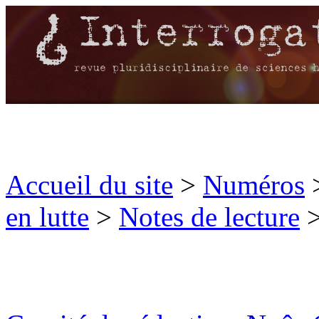
Accueil du site
>
Numéros
en lutte
>
Notes de lecture