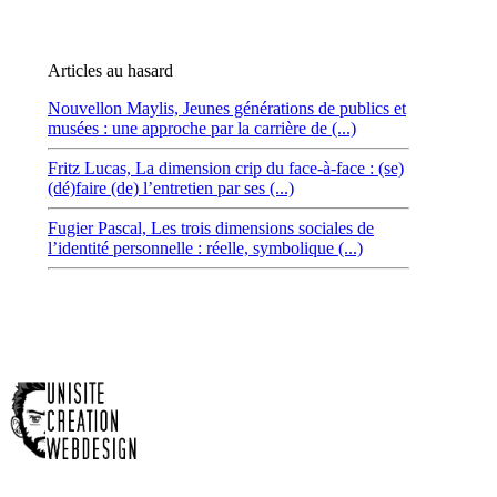
Articles au hasard
Nouvellon Maylis,
Jeunes générations de publics et
musées : une approche par la carrière de (...)
Fritz Lucas,
La dimension crip du face-à-face : (se)
(dé)faire (de) l’entretien par ses (...)
Fugier Pascal,
Les trois dimensions sociales de
l’identité personnelle : réelle, symbolique (...)