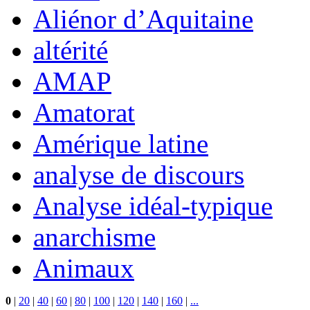
Aliénor d’Aquitaine
altérité
AMAP
Amatorat
Amérique latine
analyse de discours
Analyse idéal-typique
anarchisme
Animaux
0
|
20
|
40
|
60
|
80
|
100
|
120
|
140
|
160
|
...