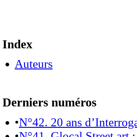
Index
Auteurs
Derniers numéros
•
N°42. 20 ans d’Interrog
•
N°41. Glocal Street art :