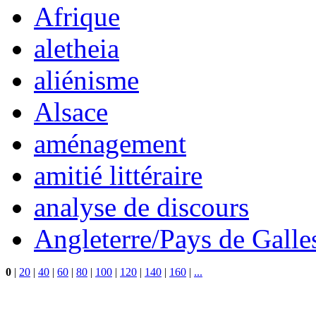
Afrique
aletheia
aliénisme
Alsace
aménagement
amitié littéraire
analyse de discours
Angleterre/Pays de Galle
0
|
20
|
40
|
60
|
80
|
100
|
120
|
140
|
160
|
...