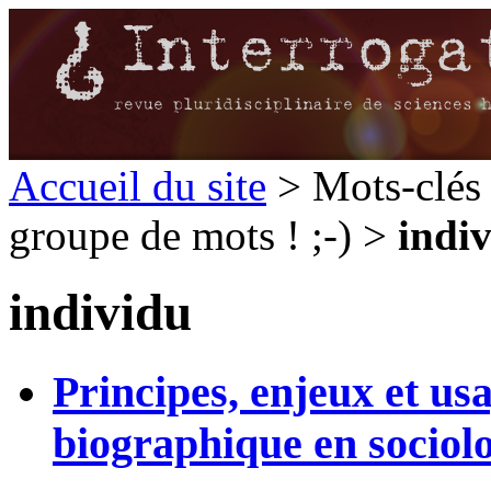
Accueil du site
> Mots-clés 
groupe de mots ! ;-) >
indi
individu
Principes, enjeux et us
biographique en sociol