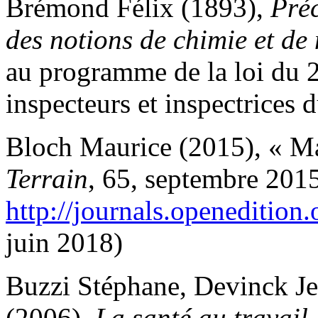
Brémond Félix (1893),
Préc
des notions de chimie et d
au programme de la loi du 
inspecteurs et inspectrices d
Bloch Maurice (2015), « Ma
Terrain
,
65, septembre 2015
http://journals.openedition.
juin 2018)
Buzzi Stéphane, Devinck J
(2006),
La santé au travai