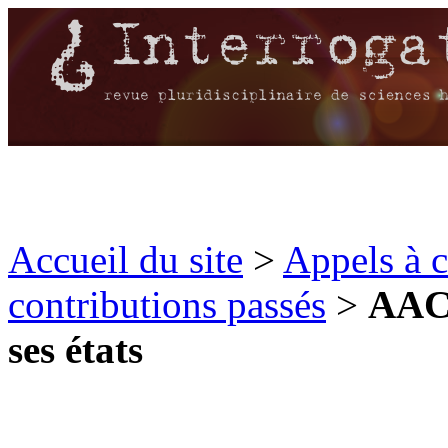
Accueil du site
>
Appels à c
contributions passés
>
AAC 
ses états