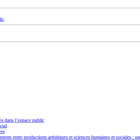
lic
ues dans l’espace public
cial
res
nts entre productions artistiques et sciences humaines et sociales : u