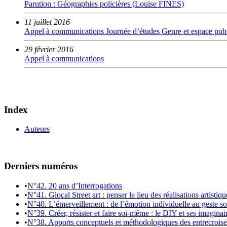
Parution : Géographies policières (Louise FINES)
11 juillet 2016
Appel à communications Journée d’études Genre et espace pub
29 février 2016
Appel à communications
Index
Auteurs
Derniers numéros
•
N°42. 20 ans d’Interrogations
•
N°41. Glocal Street art : penser le lieu des réalisations artistiq
•
N°40. L’émerveillement : de l’émotion individuelle au geste so
•
N°39. Créer, résister et faire soi-même : le DIY et ses imaginai
•
N°38. Apports conceptuels et méthodologiques des entrecroiseme