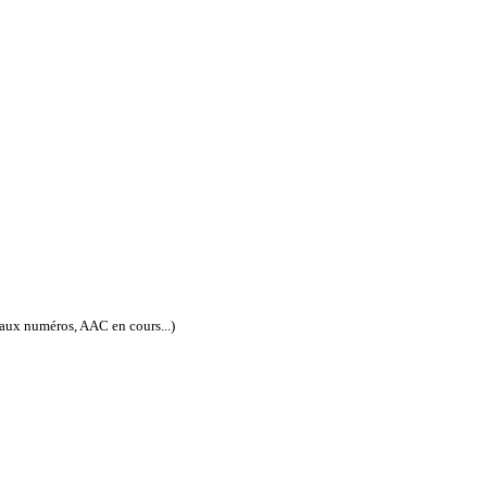
eaux numéros, AAC en cours...)
ISSN électronique : 1778-3747