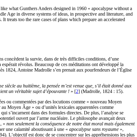
e like what Gunthers Anders designed in 1960 « apocalypse without a
le Age in diverse systems of ideas, in prospective and literature, and
 It treats too the rare cases of plans which prepare an accelerated
 concèdent la survie, dans de très difficiles conditions, d’une
’on espérait révolus. Beaucoup de ces méditations ont développé la
dès 1824, Antoine Madrolle s’en prenait aux pourfendeurs de l’Église
me siècle au huitième, la pensée m’est venue que, s’il était donné aux
aient un véritable sujet d’épouvante !
» [
2
] (Madrolle, 1824 : 15).
primées ou commentées par des locutions comme « nouveau Moyen
yer au Moyen Âge » ou d’unités lexicales apparentées comme
qui s’incarnent dans des formules directes. De plus, l’analyse se
otentiel ouvert par l’arme nucléaire. Le philosophe avançait deux
, «
non seulement la conséquence de notre état moral mais également
her une calamité aboutissant à une «
apocalypse sans royaume
»,
4). L’objectif est donc de se concentrer sur les appréhensions les plus