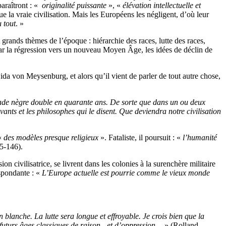
araîtront : «
originalité puissante
», «
élévation intellectuelle et
ue la vraie civilisation. Mais les Européens les négligent, d’où leur
u
tout
. »
 grands thèmes de l’époque : hiérarchie des races, lutte des races,
par la régression vers un nouveau Moyen Âge, les idées de déclin de
da von Meysenburg, et alors qu’il vient de parler de tout autre chose,
plade nègre double en quarante
ans. De sorte que dans un ou deux
vants et les philosophes qui le disent. Que deviendra notre civilisation
 «
des modèles presque religieux
». Fataliste, il poursuit : «
l’humanité
5-146).
 civilisatrice, se livrent dans les colonies à la surenchère militaire
spondante : «
L’Europe actuelle est pourrie comme le vieux monde
 blanche. La lutte sera longue et effroyable. Je crois bien que la
 futurs âges classiques de raison - et d’oppression…
» (Rolland,