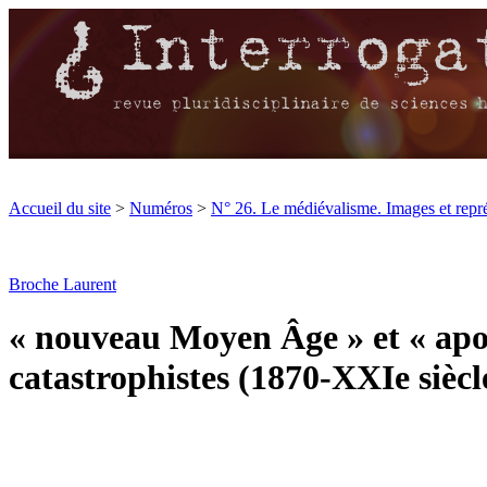
Accueil du site
>
Numéros
>
N° 26. Le médiévalisme. Images et rep
Broche Laurent
« nouveau Moyen Âge » et « apoc
catastrophistes (1870-XXIe siècl