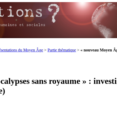
résentations du Moyen Âge
>
Partie thématique
>
« nouveau Moyen Âge 
alypses sans royaume » : investi
e)