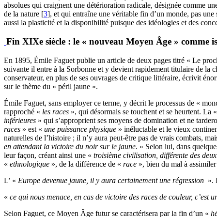
absolues qui craignent une détérioration radicale, désignée comme un
de la nature [
3
], et qui entraîne une véritable fin d’un monde, pas une 
aussi la plasticité et la disponibilité puisque des idéologies et des con
Fin XIXe siècle : le « nouveau Moyen Âge » comme iss
En 1895, Émile Faguet publie un article de deux pages titré « Le proch
suivante il entre à la Sorbonne et y devient rapidement titulaire de la
conservateur, en plus de ses ouvrages de critique littéraire, écrivit énor
sur le thème du « péril jaune ».
Émile Faguet, sans employer ce terme, y décrit le processus de « mond
rapproché «
les races
», qui désormais se touchent et se heurtent. La 
inférieures
» qui s’approprient ses moyens de domination et ne tarderon
races
» est «
une puissance physique
» inéluctable et le vieux contine
naturelles de l’histoire ; il n’y aura peut-être pas de vrais combats, mais
en attendant la victoire du noir sur le jaune
. » Selon lui, dans quelques
leur façon, créant ainsi une «
troisième civilisation, différente des deu
«
ethnologique
», de la différence de «
race
», bien du mal à assimiler 
L’ «
Europe devenue jaune, il y aura certainement une régression
». 
«
ce qui nous menace, en cas de victoire des races de couleur, c’est 
Selon Faguet, ce Moyen Âge futur se caractérisera par la fin d’un «
hé