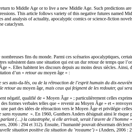
return to Middle Age or to live a new Middle Age. Such predictions ar
ssions. This article follows variety of this negative futures named Midd
s and analysis of actuality, apocalyptic comics or science-fiction novels.
the cataclysm.
de nombreuses fins du monde. Parmi ces scénarios apocalyptiques, certains
êtres subsistent dans une situation qui est un dur retour de temps que l
e ». Elles habitent les discours depuis au moins deux siècles. Ainsi, 
gitation d’un «
retour au
moyen âge » :
e ses
auto-da-fés
, ou de la rétroaction de l’esprit humain du dix-neuviè
 le retour au
moyen âge
, mais ceux qui feignent de les redouter, qui ser
ement négatif, qualifié de « Moyen Âge » ; particulièrement celles ex
us des formes verbales telles que « revenir au Moyen Âge » et « renvo
e part des idées de rétroaction vers le Moyen Âge et privilégie celles 
e sans royaume
». En 1960, Gunthers Anders désignait ainsi le risque p
arlant (…) la catastrophe, si elle arrivait, serait l’œuvre de l’homme
»
rs, 2006 : 294 et 312)
.
Ensuite, l’humanité pouvait désormais déclenc
elle situation positive (la situation du ’royaume’)
» (Anders, 2006 : 29