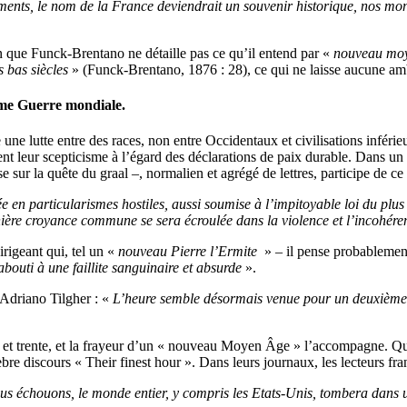
rements, le nom de la France deviendrait un souvenir historique, nos mon
 que Funck-Brentano ne détaille pas ce qu’il entend par «
nouveau mo
 bas siècles
» (Funck-Brentano, 1876 : 28), ce qui ne laisse aucune ambig
me Guerre mondiale.
 lutte entre des races, non entre Occidentaux et civilisations inférieu
t leur scepticisme à l’égard des déclarations de paix durable. Dans un a
se sur la quête du graal –, normalien et agrégé de lettres, participe de c
 particularismes hostiles, aussi soumise à l’impitoyable loi du plus 
ernière croyance commune se sera écroulée dans la violence et l’incohére
rigeant qui, tel un «
nouveau Pierre l’Ermite
» – il pense probablemen
abouti à une faillite sanguinaire et absurde
».
 Adriano Tilgher : «
L’heure semble désormais venue pour un deuxième 
et trente, et la frayeur d’un « nouveau Moyen Âge » l’accompagne. Quan
iscours « Their finest hour ». Dans leurs journaux, les lecteurs frança
nous échouons, le monde entier, y compris les Etats-Unis, tombera dans