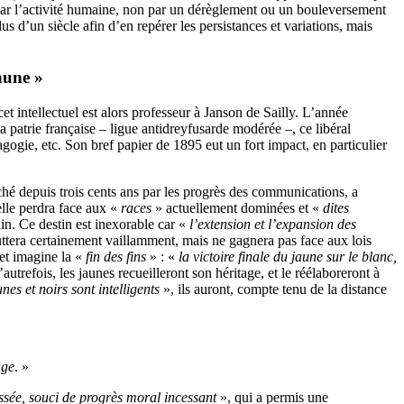
par l’activité humaine, non par un dérèglement ou un bouleversement
us d’un siècle afin d’en repérer les persistances et variations, mais
aune »
t intellectuel est alors professeur à Janson de Sailly. L’année
a patrie française – ligue antidreyfusarde modérée –, ce libéral
édagogie, etc. Son bref papier de 1895 eut un fort impact, en particulier
hé depuis trois cents ans par les progrès des communications, a
lle perdra face aux «
races
» actuellement dominées et «
dites
in. Ce destin est inexorable car «
l’extension et l’expansion des
 luttera certainement vaillamment, mais ne gagnera pas face aux lois
et imagine la «
fin des fins
» : «
la
victoire finale du jaune sur le blanc,
utrefois, les jaunes recueilleront son héritage, et le réélaboreront à
unes et noirs sont intelligents
», ils auront, compte tenu de la distance
âge
. »
essée, souci de progrès moral
incessant
», qui a permis une