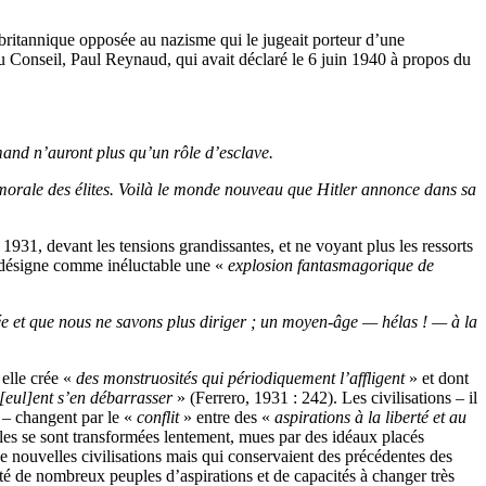
britannique opposée au nazisme qui le jugeait porteur d’une
t du Conseil, Paul Reynaud, qui avait déclaré le 6 juin 1940 à propos du
mand n’auront plus qu’un rôle d’esclave.
et morale des élites. Voilà le monde nouveau que Hitler annonce dans sa
1931, devant les tensions grandissantes, et ne voyant plus les ressorts
e désigne comme inéluctable une «
explosion fantasmagorique de
e et que nous ne savons plus diriger ; un moyen-âge — hélas ! — à la
 elle crée «
des monstruosités qui périodiquement l’affligent
» et dont
[eul]ent s’en débarrasser
» (Ferrero, 1931 : 242). Les civilisations – il
 – changent par le «
conflit
» entre des «
aspirations à la liberté et au
les se sont transformées lentement, mues par des idéaux placés
e nouvelles civilisations mais qui conservaient des précédentes des
doté de nombreux peuples d’aspirations et de capacités à changer très