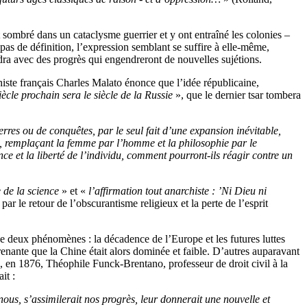
sombré dans un cataclysme guerrier et y ont entraîné les colonies –
pas de définition, l’expression semblant se suffire à elle-même,
ndra avec des progrès qui engendreront de nouvelles sujétions.
histe français Charles Malato énonce que l’idée républicaine,
iècle prochain sera le siècle de la Russie
», que le dernier tsar tombera
erres ou de conquêtes, par le seul fait d’une expansion inévitable,
is, remplaçant la femme par l’homme et la philosophie par le
ce et la liberté de l’individu, comment pourront-ils réagir contre un
 de la science
» et «
l’affirmation tout anarchiste : ’Ni Dieu ni
 par le retour de l’obscurantisme religieux et la perte de l’esprit
e deux phénomènes : la décadence de l’Europe et les futures luttes
renante que la Chine était alors dominée et faible. D’autres auparavant
 en 1876, Théophile Funck-Brentano, professeur de droit civil à la
it :
ous, s’assimilerait nos progrès, leur donnerait une nouvelle et