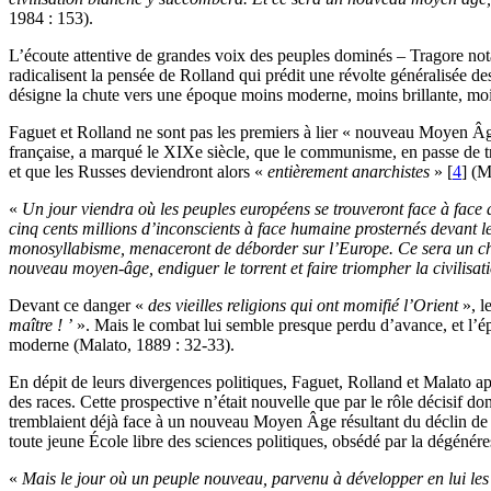
1984 : 153).
L’écoute attentive de grandes voix des peuples dominés – Tragore nota
radicalisent la pensée de Rolland qui prédit une révolte généralisée d
désigne la chute vers une époque moins moderne, moins brillante, moins
Faguet et Rolland ne sont pas les premiers à lier « nouveau Moyen Âge
française, a marqué le XIXe siècle, que le communisme, en passe de 
et que les Russes deviendront alors «
entièrement anarchistes
» [
4
] (M
«
Un jour viendra où les peuples européens se trouveront face à face av
cinq cents millions d’inconscients à face humaine prosternés devant le
monosyllabisme, menaceront de déborder sur l’Europe. Ce sera un choc r
nouveau moyen-âge, endiguer le torrent et faire triompher la civilisat
Devant ce danger «
des vieilles religions qui ont momifié l’Orient
», l
maître ! ’
». Mais le combat lui semble presque perdu d’avance, et l’
moderne (Malato, 1889 : 32-33).
En dépit de leurs divergences politiques, Faguet, Rolland et Malato 
des races. Cette prospective n’était nouvelle que par le rôle décisif d
tremblaient déjà face à un nouveau Moyen Âge résultant du déclin de 
toute jeune École libre des sciences politiques, obsédé par la dégénére
«
Mais le jour où un peuple nouveau, parvenu à développer en lui les g