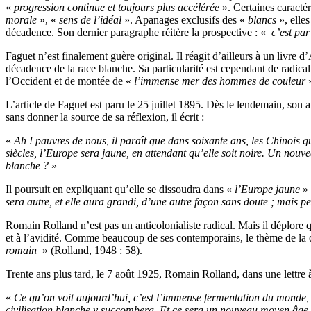
«
progression continue et toujours plus accélérée
». Certaines caractér
morale
», «
sens de l’idéal
». Apanages exclusifs des «
blancs
», elles
décadence. Son dernier paragraphe réitère la prospective : «
c’est par 
Faguet n’est finalement guère original. Il réagit d’ailleurs à un livre 
décadence de la race blanche. Sa particularité est cependant de radic
l’Occident et de montée de «
l’immense mer des hommes de couleur
»
L’article de Faguet est paru le 25 juillet 1895. Dès le lendemain, so
sans donner la source de sa réflexion, il écrit :
«
Ah ! pauvres de nous, il paraît que dans soixante ans, les Chinois q
siècles, l’Europe sera jaune, en attendant qu’elle soit noire. Un n
blanche ?
»
Il poursuit en expliquant qu’elle se dissoudra dans «
l’Europe jaune
» 
sera autre, et elle aura grandi, d’une autre façon sans doute ; mais peu
Romain Rolland n’est pas un anticolonialiste radical. Mais il déplore q
et à l’avidité. Comme beaucoup de ses contemporains, le thème de la 
romain
» (Rolland, 1948 : 58).
Trente ans plus tard, le 7 août 1925, Romain Rolland, dans une lettre
«
Ce qu’on voit aujourd’hui, c’est l’immense fermentation du monde, le 
civilisation blanche y succombera. Et ce sera un nouveau moyen âge, o