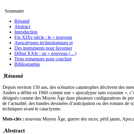
Sommaire
Résumé
Abstract
Introduction
Fin XIXe siècle : le « nouveau
Apocalypses technologiques et
Des instruments pour favoriser
Début XXIe : un « nouveau (…)
Trois remarques pour conclure
Bibliographie
Résumé
Depuis environ 150 ans, des scénarios catastrophes décrivent des m
Anders a défini en 1960 comme une « apocalypse sans royaume », c’est-
désignés comme des Moyen Âge dans plusieurs configurations de pensée,
de l’actualité, des bandes dessinées d’anticipation ou des romans de sc
techniques avant le cataclysme.
Mots-clés :
nouveau Moyen Âge, guerre des races, péril jaune, Apoc
Abstract