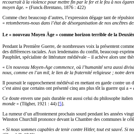
recourra
it
à la violence pour mettre fin par le fer et le feu à nos éga
moyen âge.
» (Funck-Brentano, 1876 : 422)
Comme chez beaucoup d’autres, l’expression dégage tant de répulsion
«
retomberons-nous dans l’état de désorganisation de nos ancêtres des
Le « nouveau Moyen Âge » comme horizon terrible de la Deuxiè
Pendant la Première Guerre, de nombreuses voix la présentent comme une
des différences raciales. Aux lendemains du conflit, beaucoup exprimen
Pauphilet, spécialiste de littérature médiévale – il achève alors une thè
«
Un nouveau Moyen-Age commence, où l’humanité sera aussi divisée en
nous, comme en l’an mil, le lien de la fraternité religieuse ; notre d
Il poursuit le rapprochement médiéval en mettant en garde contre un di
c’est ainsi que certains ont présenté cinq ans plus tôt la guerre qui a «
Ce doute envers une paix durable est aussi celui du philosophe italien
monde
» (Tilgher, 1921 : 44) [
5
].
La rumeur d’un affrontement prochain sourd pendant les années vingt 
Winston Churchill prononce devant la Chambre des communes le célèbre d
«
Si nous sommes capables de tenir contre Hitler, tout est sauvé. Si 