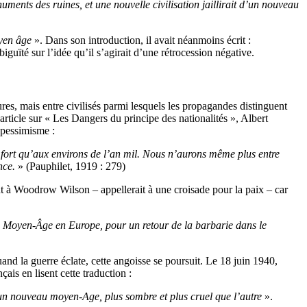
uments des ruines, et une nouvelle civilisation jaillirait d’un nouveau
yen âge
». Dans son introduction, il avait néanmoins écrit :
uïté sur l’idée qu’il s’agirait d’une rétrocession négative.
res, mais entre civilisés parmi lesquels les propagandes distinguent
rticle sur « Les Dangers du principe des nationalités », Albert
e pessimisme :
fort qu’aux environs de l’an mil. Nous n’aurons même plus entre
nce.
» (Pauphilet, 1919 : 279)
t à Woodrow Wilson – appellerait à une croisade pour la paix – car
Moyen-Âge en Europe, pour un retour de la barbarie dans le
d la guerre éclate, cette angoisse se poursuit. Le 18 juin 1940,
is en lisent cette traduction :
 un nouveau moyen-Age, plus sombre et plus cruel que l’autre
».