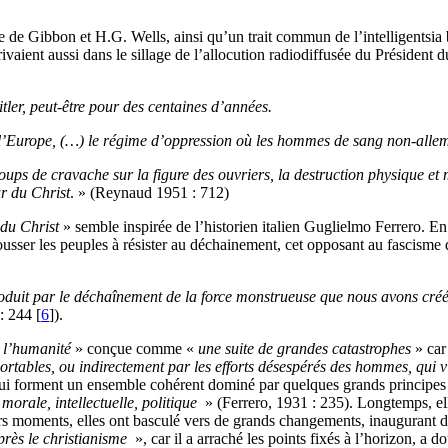
 de Gibbon et H.G. Wells, ainsi qu’un trait commun de l’intelligentsia 
scrivaient aussi dans le sillage de l’allocution radiodiffusée du Présiden
tler, peut-être pour des centaines d’années.
de l’Europe, (…) le régime d’oppression où les hommes de sang non-alle
 coups de cravache sur la figure des ouvriers, la destruction physique 
r du Christ
. » (Reynaud 1951 : 712)
 du Christ
» semble inspirée de l’historien italien Guglielmo Ferrero. En 
usser les peuples à résister au déchainement, cet opposant au fascism
oduit par le déchaînement de la force monstrueuse que nous avons créé
: 244 [
6
]).
e l’humanité
» conçue comme «
une suite de grandes catastrophes
» car
ortables, ou indirectement par les efforts désespérés des hommes, qui v
qui forment un ensemble cohérent dominé par quelques grands principes
 morale, intellectuelle, politique
» (Ferrero, 1931 : 235). Longtemps, el
ers moments, elles ont basculé vers de grands changements, inaugurant d
près le christianisme
», car il a arraché les points fixés à l’horizon, a 