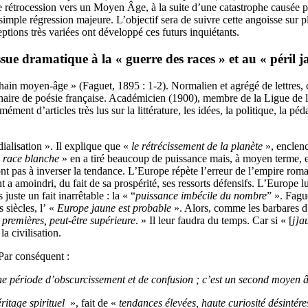
e rétrocession vers un Moyen Âge, à la suite d’une catastrophe causée 
simple régression majeure. L’objectif sera de suivre cette angoisse sur pl
ceptions très variées ont développé ces futurs inquiétants.
ue dramatique à la « guerre des races » et au « péril j
ain moyen-âge » (Faguet, 1895 : 1-2). Normalien et agrégé de lettres, ce
 chaire de poésie française. Académicien (1900), membre de la Ligue de l
mément d’articles très lus sur la littérature, les idées, la politique, la p
ialisation ». Il explique que «
le rétrécissement de la planète
», enclenc
«
race blanche
» en a tiré beaucoup de puissance mais, à moyen terme, e
t pas à inverser la tendance. L’Europe répète l’erreur de l’empire roma
nt a amoindri, du fait de sa prospérité, ses ressorts défensifs. L’Europe
 juste un fait inarrêtable : la « “
puissance imbécile du nombre
” ». Fagu
 siècles, l’ «
Europe jaune est probable
». Alors, comme les barbares d’a
x premières, peut-être supérieure
. » Il leur faudra du temps. Car si « [
j]a
la civilisation.
Par conséquent :
une période d’obscurcissement et de confusion ; c’est un second moyen 
ritage spirituel
», fait de «
tendances élevées, haute curiosité désintér