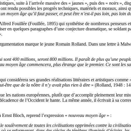
istiques, suite à l’arrivée massive des « jaunes », puis des «
noirs
», disp
 ont rendu possibles les progrès techniques, matériels et moraux, ainsi q
un moyen âge qu’il faut passer, et peut être n’est-il pas loin, pas loin d
d’Alfred Fouillée (Fouillée, 1895) qui synthétise de nombreux penseurs et
aliser en quelques paragraphes d’une conjecture dramatique, se soldant 
.
n argumentation marque le jeune Romain Rolland. Dans une lettre à Malwi
ui sont
400
millions, seront
800
millions. Il paraît de plus qu’une peu
ouveau moyen âge commencera, plus étrange que le
premier. Ce sont les sa
qui considérera ses grandes réalisations littéraires et artistiques comme
t-être que de la nôtre il n’y avait plus rien à dire
» (Rolland, 1948 : 14
ue les nations européennes, plutôt que d’accomplir pleinement leur mission
décadence de l’Occident le hante. La même année, il écrivait à sa corre
 à Ernst Bloch, reprend l’expression «
nouveau moyen âge
» :
soulèvement de toutes les civilisations opprimées contre la civilisation
ù se reformeront, dans des siècles de ténèbres illuminés d’éclairs, les