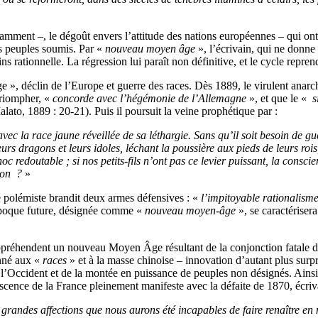
mment –, le dégoût envers l’attitude des nations européennes – qui ont 
es peuples soumis. Par «
nouveau moyen âge
», l’écrivain, qui ne donne 
 rationnelle. La régression lui paraît non définitive, et le cycle repre
 », déclin de l’Europe et guerre des races. Dès 1889, le virulent anarc
triompher, «
concorde avec l’hégémonie de l’Allemagne
», et que le «
s
alato, 1889 : 20-21). Puis il poursuit la veine prophétique par :
ec la race jaune réveillée de sa léthargie. Sans qu’il soit besoin de gu
urs dragons et leurs idoles, léchant la poussière aux pieds de leurs ro
edoutable ; si nos petits-fils n’ont pas ce levier puissant, la conscien
ion
?
»
e polémiste brandit deux armes défensives : «
l’impitoyable rationalisme
époque future, désignée comme «
nouveau moyen-âge
», se caractérisera
appréhendent un nouveau Moyen Âge résultant de la conjonction fatale d
onné aux «
races
» et à la masse chinoise – innovation d’autant plus surp
l’Occident et de la montée en puissance de peuples non désignés. Ainsi,
scence de la France pleinement manifeste avec la défaite de 1870, écriva
randes affections que nous aurons été incapables de faire renaître en n