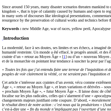
Since around 150 years, many disaster scenarios threaten mankind to 
kingdom », that is type of calamity caused by humans and open to regre
in many sorts of discourses like ideological presentations, commentarie
resurgence by the preservation of cultural works and technics before 
Keywords :
new Middle Age, war of races, yellow peril, Apocalypse
Introduction
La modernité, face à ses doutes, ses limites et ses échecs, a imaginé 
humanité restreinte. Un monde a été effacé, le progrès annulé, et des 
crainte d’un « retour au Moyen Âge » [
1
] ou d’un « nouveau Moyen Âg
et de la monarchie en pointant leur tendance à susciter la peur par l’a
«
Toutes les fois que j’ai entendu faire une terreur de l’
inquisition
et d
peuples de voir clairement la
vérité
, ce ne seraient pas l’
inquisition
et
Cet article s’intéresse aux craintes d’un avenir, vécu comme extrêm
Âge », « retour au Moyen Âge », et leurs variations et dérivées – so
« prochain Moyen Âge », « futur Moyen Âge ». Il laisse donc de côté un
focalise sur les plus radicales, celles qui s’alarment d’une «
apocalyps
changements majeurs justifiant cette coupure. D’abord, «
moralement p
le résultat direct de notre action : c’est nous qui la produirions
» (Ande
c’est-à-dire une «
fin du monde n’impliquant pas l’ouverture d’une nouv