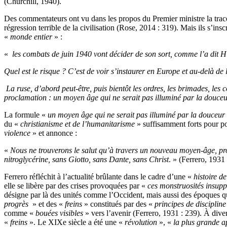
(Churchill, 1940).
Des commentateurs ont vu dans les propos du Premier ministre la trace
régression terrible de la civilisation (Rose, 2014 : 319). Mais ils s’in
«
monde entier
» :
«
les combats de juin 1940 vont décider de son sort, comme l’a dit Hi
Quel est le risque ? C’est de voir s’instaurer en Europe et au-delà 
La ruse, d’abord peut-être, puis bientôt les ordres, les brimades, les
proclamation : un
moyen âge qui ne serait pas illuminé par la douceu
La formule «
un moyen âge qui ne serait pas illuminé par la douceur
du «
christianisme et de l’humanitarisme
» suffisamment forts pour po
violence
» et annonce :
«
Nous ne trouverons le salut qu’à travers un nouveau moyen-âge, pr
nitroglycérine, sans Giotto, sans Dante, sans Christ
. » (Ferrero, 1931 
Ferrero réfléchit à l’actualité brûlante dans le cadre d’une «
histoire d
elle se libère par des crises provoquées par «
ces monstruosités insupp
désigne par là des unités comme l’Occident, mais aussi des époques 
progrès
» et des «
freins
» constitués par des «
principes de discipline
comme «
bouées visibles
» vers l’avenir (Ferrero, 1931 : 239). À div
«
freins
». Le XIXe siècle a été une «
révolution
», «
la plus grande a