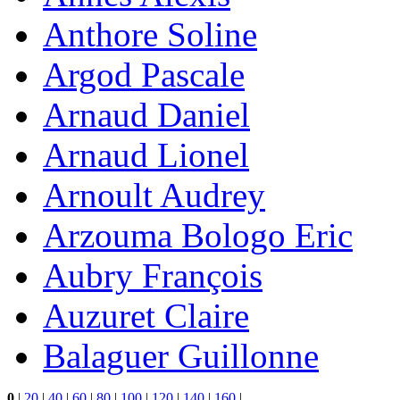
Anthore Soline
Argod Pascale
Arnaud Daniel
Arnaud Lionel
Arnoult Audrey
Arzouma Bologo Eric
Aubry François
Auzuret Claire
Balaguer Guillonne
0
|
20
|
40
|
60
|
80
|
100
|
120
|
140
|
160
|
...