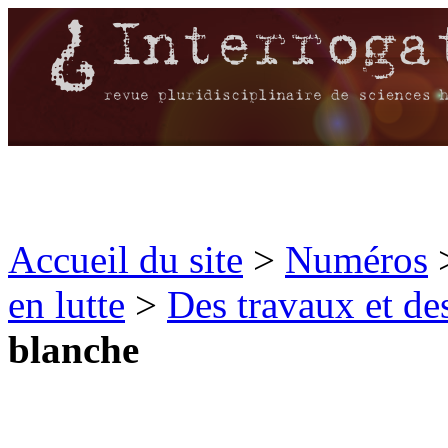
Accueil du site
>
Numéros
en lutte
>
Des travaux et de
blanche