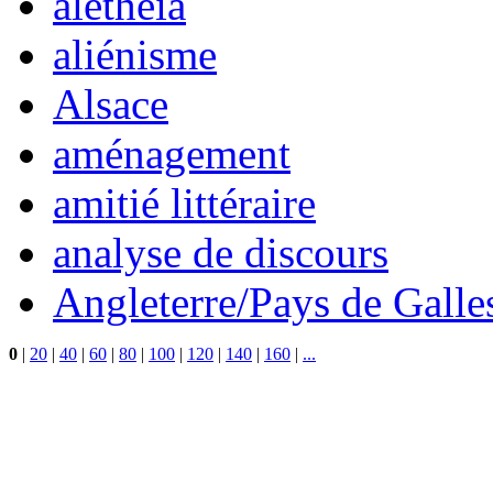
aletheia
aliénisme
Alsace
aménagement
amitié littéraire
analyse de discours
Angleterre/Pays de Galle
0
|
20
|
40
|
60
|
80
|
100
|
120
|
140
|
160
|
...