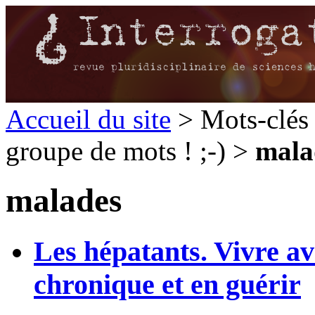
Accueil du site
> Mots-clés 
groupe de mots ! ;-) >
mala
malades
Les hépatants. Vivre av
chronique et en guérir