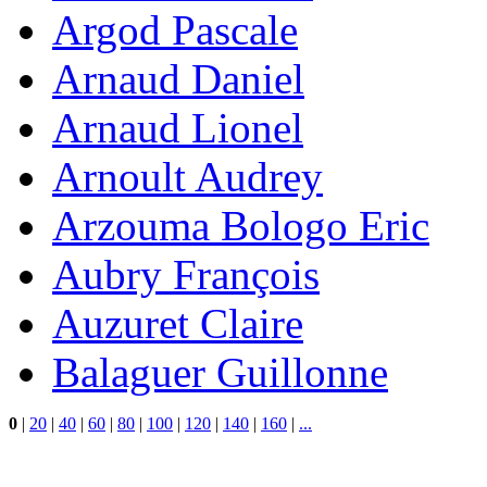
Argod Pascale
Arnaud Daniel
Arnaud Lionel
Arnoult Audrey
Arzouma Bologo Eric
Aubry François
Auzuret Claire
Balaguer Guillonne
0
|
20
|
40
|
60
|
80
|
100
|
120
|
140
|
160
|
...