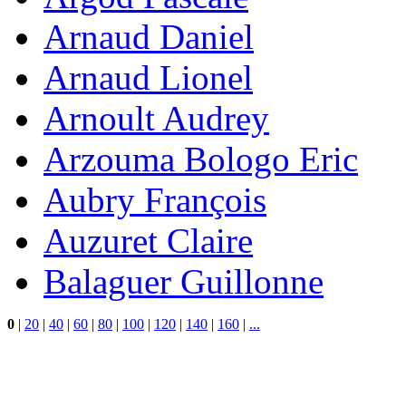
Arnaud Daniel
Arnaud Lionel
Arnoult Audrey
Arzouma Bologo Eric
Aubry François
Auzuret Claire
Balaguer Guillonne
0
|
20
|
40
|
60
|
80
|
100
|
120
|
140
|
160
|
...