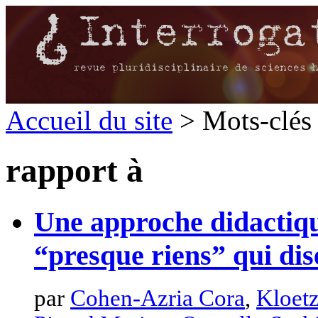
Accueil du site
> Mots-clés 
rapport à
Une approche didactiqu
“presque riens” qui di
par
Cohen-Azria Cora
,
Kloetz