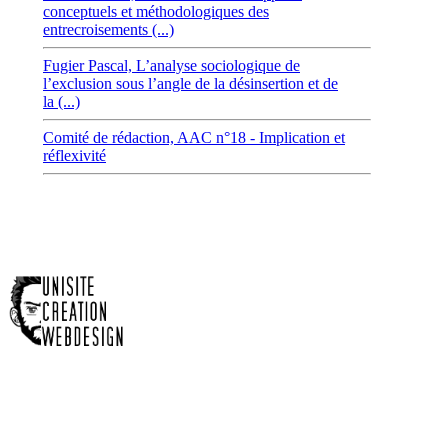
conceptuels et méthodologiques des
entrecroisements (...)
Fugier Pascal,
L’analyse sociologique de
l’exclusion sous l’angle de la désinsertion et de
la (...)
Comité de rédaction,
AAC n°18 - Implication et
réflexivité