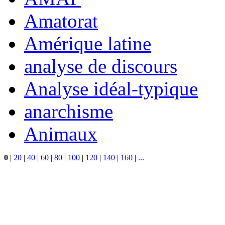
Amatorat
Amérique latine
analyse de discours
Analyse idéal-typique
anarchisme
Animaux
0
|
20
|
40
|
60
|
80
|
100
|
120
|
140
|
160
|
...