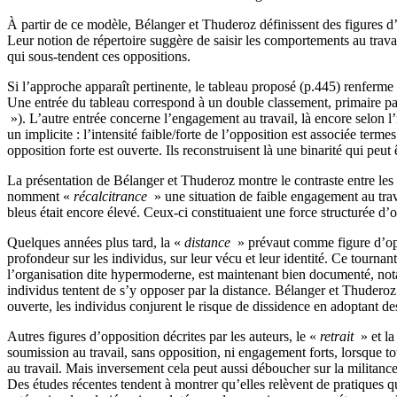
À partir de ce modèle, Bélanger et Thuderoz définissent des figures d’o
Leur notion de répertoire suggère de saisir les comportements au travai
qui sous-tendent ces oppositions.
Si l’approche apparaît pertinente, le tableau proposé (p.445) renferme
Une entrée du tableau correspond à un double classement, primaire pa
»). L’autre entrée concerne l’engagement au travail, là encore selon l’
un implicite : l’intensité faible/forte de l’opposition est associée term
opposition forte est ouverte. Ils reconstruisent là une binarité qui peut
La présentation de Bélanger et Thuderoz montre le contraste entre les 
nomment «
récalcitrance
» une situation de faible engagement au tra
bleus était encore élevé. Ceux-ci constituaient une force structurée d’
Quelques années plus tard, la «
distance
» prévaut comme figure d’o
profondeur sur les individus, sur leur vécu et leur identité. Ce tourna
l’organisation dite hypermoderne, est maintenant bien documenté, notam
individus tentent de s’y opposer par la distance. Bélanger et Thudero
ouverte, les individus conjurent le risque de dissidence en adoptant 
Autres figures d’opposition décrites par les auteurs, le «
retrait
» et l
soumission au travail, sans opposition, ni engagement forts, lorsque to
au travail. Mais inversement cela peut aussi déboucher sur la militanc
Des études récentes tendent à montrer qu’elles relèvent de pratiques q