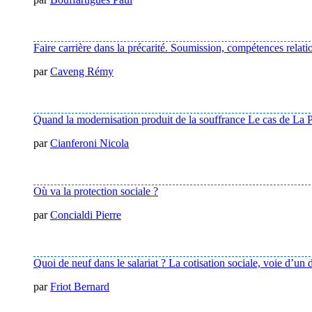
Faire carrière dans la précarité. Soumission, compétences relati
par
Caveng Rémy
Quand la modernisation produit de la souffrance Le cas de La P
par
Cianferoni Nicola
Où va la protection sociale ?
par
Concialdi Pierre
Quoi de neuf dans le salariat ? La cotisation sociale, voie d’un 
par
Friot Bernard