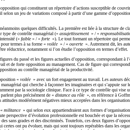
pposition qui constituent un répertoire d’actions susceptible de couvrir
l selon un jeu de variations composé à partir d’une gamme d’oppositions a
 néanmoins quelques difficultés. La première est liée à la structure de 
r type de contrôle managérial («
assujettissement
» / «
responsabilisat
intensité («
faible
» / «
forte
»). Le tout formant un répertoire qui permet 
es pour termes à sa forme «
voilée
» / «
ouverte
». Autrement dit, les aut
 être réductrice, notamment si l’on étudie l’opposition en termes d’effet.
figures du passé et les figures actuelles d’opposition, correspondant à l
vail et de forte opposition au management. Cas de figure qui correspond
opposition au contrôle managérial de la productivité.
pposition «
voilée
» avec un fort engagement au travail. Les auteurs dé
nt managérial qui cherche à façonner les imaginaires et qui s’appuie sur l
ment par la sociologie clinique. Face à ce type de contrôle qui vise un
z parlent plus précisément de «
distance au rôle
», en référence à Goffm
des attitudes modérément négatives mieux acceptées dans les organisatio
a «
militance
» qui selon eux appartiendraient aux formes d’organisation 
ute perspective d’évolution professionnelle est bouchée et que la nécess
e des sans grades et des discriminés. Toutefois, ces deux figures d’opp
ui certes ont pu évoluer, mais qui sont toujours repérables dans les or