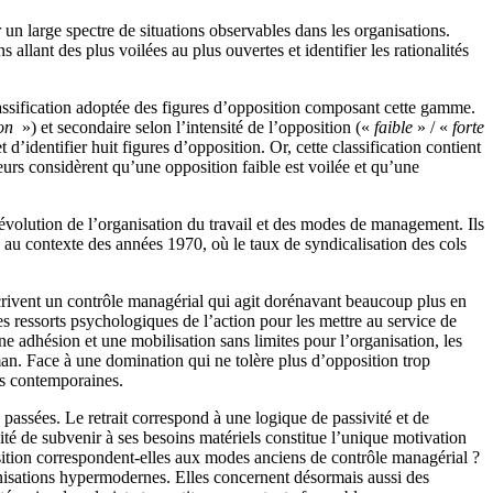
 un large spectre de situations observables dans les organisations.
llant des plus voilées au plus ouvertes et identifier les rationalités
classification adoptée des figures d’opposition composant cette gamme.
ion
») et secondaire selon l’intensité de l’opposition («
faible
» / «
forte
d’identifier huit figures d’opposition. Or, cette classification contient
eurs considèrent qu’une opposition faible est voilée et qu’une
’évolution de l’organisation du travail et des modes de management. Ils
 au contexte des années 1970, où le taux de syndicalisation des cols
crivent un contrôle managérial qui agit dorénavant beaucoup plus en
es ressorts psychologiques de l’action pour les mettre au service de
e adhésion et une mobilisation sans limites pour l’organisation, les
an. Face à une domination qui ne tolère plus d’opposition trop
ns contemporaines.
passées. Le retrait correspond à une logique de passivité et de
ité de subvenir à ses besoins matériels constitue l’unique motivation
osition correspondent-elles aux modes anciens de contrôle managérial ?
ganisations hypermodernes. Elles concernent désormais aussi des