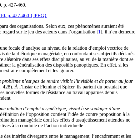
, p. 427-460.
isparu des organisations. Selon eux, ces phénomènes auraient été
regard sur le jeu des acteurs dans l’organisation [
1
], il n’en demeure
 une focale d’analyse au niveau de la relation d’emploi vectrice de
vis de la rhétorique managériale, en confondant ses objectifs déclarés
e aléatoire dans ses effets disciplinaires, au vu de la manière dont se
mer la généralisation des dispositifs panoptiques. En effet, si les
en extraire complètement et les ignorer.
e problème n’est pas de rendre visible l’invisible et de porter au jour
. 428). À l’instar de Fleming et Spicer, ils partent du postulat que
es nouvelles formes de résistance au travail apparues depuis
endent.
une relation d’emploi asymétrique, visant à se soulager d’une
définition de l’opposition contient l’idée de contre-proposition à la
ordination managériale dont les effets d’assujettissement attendus ne
ives à la conduite de l’action individuelle :
èle des intérêts divergents entre le management, l’encadrement et les