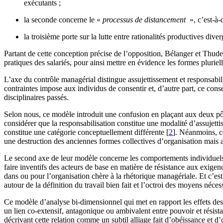
exécutants ;
la seconde concerne le «
processus de distancement
», c’est-à-
la troisième porte sur la lutte entre rationalités productives div
Partant de cette conception précise de l’opposition, Bélanger et Thude
pratiques des salariés, pour ainsi mettre en évidence les formes plurie
L’axe du contrôle managérial distingue assujettissement et responsabi
contraintes impose aux individus de consentir et, d’autre part, ce cons
disciplinaires passés.
Selon nous, ce modèle introduit une confusion en plaçant aux deux pôle
considérer que la responsabilisation constitue une modalité d’assujettis
constitue une catégorie conceptuellement différente [
2
]. Néanmoins, c
une destruction des anciennes formes collectives d’organisation mais
Le second axe de leur modèle concerne les comportements individuels q
faire inventifs des acteurs de base en matière de résistance aux exigen
dans ou pour l’organisation chère à la rhétorique managériale. Et c’es
autour de la définition du travail bien fait et l’octroi des moyens nécess
Ce modèle d’analyse bi-dimensionnel qui met en rapport les effets des 
un lien co-extensif, antagonique ou ambivalent entre pouvoir et résist
décrivant cette relation comme un subtil alliage fait d’obéissance et d’