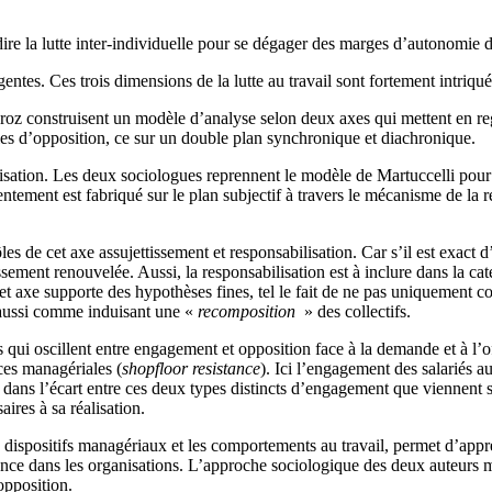
dire la lutte inter-individuelle pour se dégager des marges d’autonomie d
ergentes. Ces trois dimensions de la lutte au travail sont fortement intri
roz construisent un modèle d’analyse selon deux axes qui mettent en rega
lles d’opposition, ce sur un double plan synchronique et diachronique.
lisation. Les deux sociologues reprennent le modèle de Martuccelli pou
entement est fabriqué sur le plan subjectif à travers le mécanisme de la 
s de cet axe assujettissement et responsabilisation. Car s’il est exact
sement renouvelée. Aussi, la responsabilisation est à inclure dans la caté
et axe supporte des hypothèses fines, tel le fait de ne pas uniquement
 aussi comme induisant une «
recomposition
» des collectifs.
ui oscillent entre engagement et opposition face à la demande et à l’of
ces managériales (
shopfloor resistance
). Ici l’engagement des salariés a
t dans l’écart entre ces deux types distincts d’engagement que viennent 
aires à sa réalisation.
dispositifs managériaux et les comportements au travail, permet d’appréh
ance dans les organisations. L’approche sociologique des deux auteurs m
opposition.