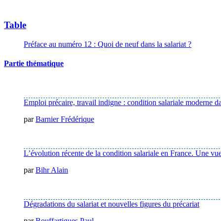
Table
Préface au numéro 12 : Quoi de neuf dans la salariat ?
Partie thématique
Emploi précaire, travail indigne : condition salariale moderne d
par
Barnier Frédérique
L’évolution récente de la condition salariale en France. Une vue
par
Bihr Alain
Dégradations du salariat et nouvelles figures du précariat
par
Bouffartigues Paul