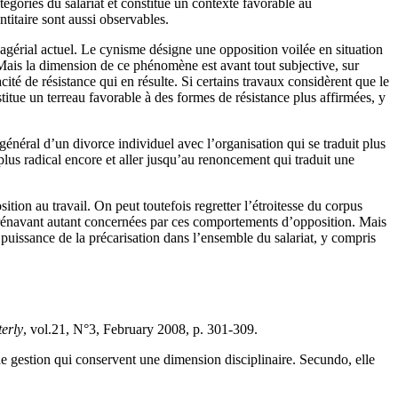
tégories du salariat et constitue un contexte favorable au
titaire sont aussi observables.
gérial actuel. Le cynisme désigne une opposition voilée en situation
Mais la dimension de ce phénomène est avant tout subjective, sur
cité de résistance qui en résulte. Si certains travaux considèrent que le
titue un terreau favorable à des formes de résistance plus affirmées, y
 général d’un divorce individuel avec l’organisation qui se traduit plus
plus radical encore et aller jusqu’au renoncement qui traduit une
ion au travail. On peut toutefois regretter l’étroitesse du corpus
dorénavant autant concernées par ces comportements d’opposition. Mais
 puissance de la précarisation dans l’ensemble du salariat, y compris
erly
, vol.21, N°3, February 2008, p. 301-309.
 de gestion qui conservent une dimension disciplinaire. Secundo, elle