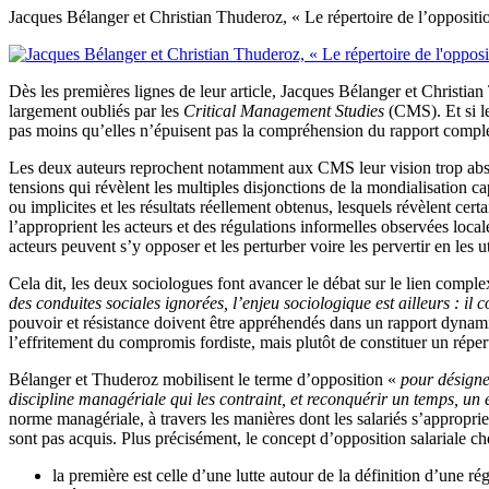
Jacques Bélanger et Christian Thuderoz, « Le répertoire de l’oppositio
Dès les premières lignes de leur article, Jacques Bélanger et Christia
largement oubliés par les
Critical Management Studies
(CMS). Et si le
pas moins qu’elles n’épuisent pas la compréhension du rapport complex
Les deux auteurs reprochent notamment aux CMS leur vision trop abstrai
tensions qui révèlent les multiples disjonctions de la mondialisation c
ou implicites et les résultats réellement obtenus, lesquels révèlent cer
l’approprient les acteurs et des régulations informelles observées loca
acteurs peuvent s’y opposer et les perturber voire les pervertir en les 
Cela dit, les deux sociologues font avancer le débat sur le lien comple
des conduites sociales ignorées, l’enjeu sociologique est ailleurs : il 
pouvoir et résistance doivent être appréhendés dans un rapport dynami
l’effritement du compromis fordiste, mais plutôt de constituer un répert
Bélanger et Thuderoz mobilisent le terme d’opposition «
pour désigne
discipline managériale qui les contraint, et reconquérir un temps, un es
norme managériale, à travers les manières dont les salariés s’approprie
sont pas acquis. Plus précisément, le concept d’opposition salariale ch
la première est celle d’une lutte autour de la définition d’une r