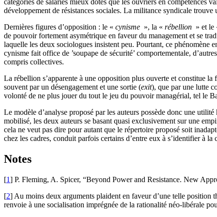
catégories de salariés mieux dotés que les ouvriers en compétences valo
développement de résistances sociales. La militance syndicale trouve un
Dernières figures d’opposition : le «
cynisme
», la «
rébellion
» et le
de pouvoir fortement asymétrique en faveur du management et se tradu
laquelle les deux sociologues insistent peu. Pourtant, ce phénomène 
cynisme fait office de ’soupape de sécurité’ comportementale, d’autres 
compris collectives.
La rébellion s’apparente à une opposition plus ouverte et constitue la f
souvent par un désengagement et une sortie (
exit
), que par une lutte co
volonté de ne plus jouer du tout le jeu du pouvoir managérial, tel le Ba
Le modèle d’analyse proposé par les auteurs possède donc une utilité h
mobilisé, les deux auteurs se basant quasi exclusivement sur une empi
cela ne veut pas dire pour autant que le répertoire proposé soit inadap
chez les cadres, conduit parfois certains d’entre eux à s’identifier à la
Notes
[
1
] P. Fleming, A. Spicer, “Beyond Power and Resistance. New Appro
[
2
] Au moins deux arguments plaident en faveur d’une telle position th
renvoie à une socialisation imprégnée de la rationalité néo-libérale p