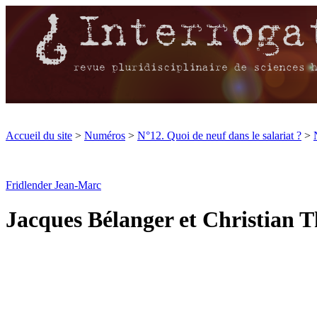
Accueil du site
>
Numéros
>
N°12. Quoi de neuf dans le salariat ?
>
Fridlender Jean-Marc
Jacques Bélanger et Christian Th