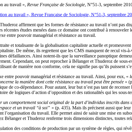
n au travail »,
Revue Française de Sociologie
, N°51-3, septembre 2010
n Thuderoz affirment que les formes de résistance au travail n’ont pas d
s récentes études menées dans ce domaine ont contribué à renouveler le 
e entre pouvoir managérial et résistance au travail.
te et totalisante de la globalisation capitaliste actuelle et promeuvent
apitaliste. De même, ils regrettent que les CMS manquent de recul vis-à-
taines défaillances. Ainsi notent-ils que la surveillance panoptique demeur
lement. Cependant, on peut reprocher à Bélanger et Thuderoz de sous-esti
utilisant de manière non conforme, cela ne signifie pas qu’ils puissent s’
xe entre pouvoir managérial et résistance au travail. Ainsi, pour eux, «
l
concerne la manière dont cette résistance au travail peut être pensée
» (p
que de co-dépendance. Pour autant, leur but n’est pas tant de recenser l
oire de logiques d’action d’opposition et des rationalités qui les sous-t
r un comportement social original de la part d’individus inscrits dans 
pace et un travail ‘‘à soi’’
» (p. 435). Mais ils précisent aussi que leur 
nt l’organisation du travail. Elle permet ainsi de saisir une mise en sub
ez Bélanger et Thuderoz renferme trois dimensions distinctes, toutes relat
égulation des conditions de production par un système de règles, qui rév