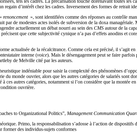
risées, tels les cadres. La précarisation touche dorénavant toutes les ca
 regain d’intérêt chez les cadres. Inversement des formes de retrait iden
 «
renoncement
», sont identifiées comme des réponses au contrôle mana
it par de modestes actes isolés de subversion de la doxa managériale. 
engendre actuellement un débat nourri au sein des
CMS
autour de la capa
précisent que cette subjectivité cynique n’a pas d’effets anodins et cons
orme actualisée de la récalcitrance. Comme cela est précisé, il s’agit en
ntestataire interne (
voice
). Mais le désengagement peut se faire parfois 
rtleby de Melville cité par les auteurs.
euristique indéniable pour saisir la complexité des phénomènes d’opposit
rie du monde ouvrier, alors que les autres catégories de salariés sont 
té à ces autres catégories, notamment si l’on considère que la montée en
 condition ouvrière.
aches to Organizational Politics”,
Management Communication Quart
éorique. Primo, la responsabilisation s’adosse à l’action de dispositifs
our former des individus-sujets conformes