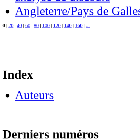
Angleterre/Pays de Galle
0
|
20
|
40
|
60
|
80
|
100
|
120
|
140
|
160
|
...
Index
Auteurs
Derniers numéros