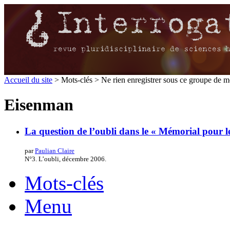
Accueil du site
> Mots-clés > Ne rien enregistrer sous ce groupe de mo
Eisenman
La question de l’oubli dans le « Mémorial pour l
par
Paulian Claire
N°3. L’oubli, décembre 2006.
Mots-clés
Menu