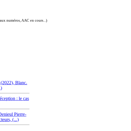
eaux numéros, AAC en cours...)
ISSN électronique : 1778-3747
 (2022), Blanc.
.)
réception : le cas
Denieul Pierre-
eurs, (...)