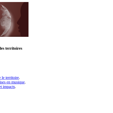
les territoires
le territoire
.
mises en musique
.
et impacts
.