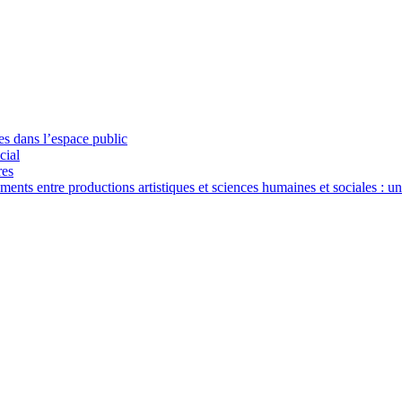
ues dans l’espace public
cial
res
nts entre productions artistiques et sciences humaines et sociales : u