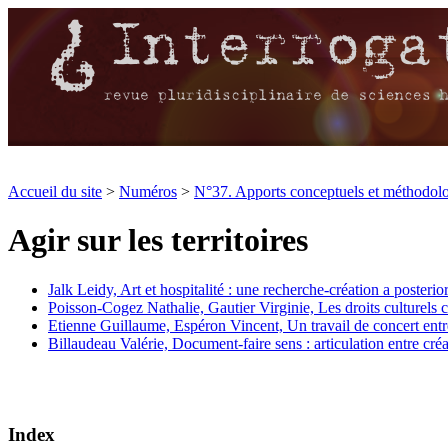
Accueil du site
>
Numéros
>
N°37. Apports conceptuels et méthodolog
Agir sur les territoires
Jalk Leidy,
Art et hospitalité : une recherche-création a posterior
Poisson-Cogez Nathalie,
Gautier Virginie,
Les droits culturels 
Etienne Guillaume,
Espéron Vincent,
Un travail de concert ent
Billaudeau Valérie,
Document-faire sens : articulation entre créa
Index