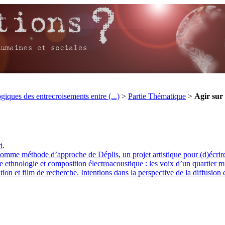
iques des entrecroisements entre (...)
>
Partie Thématique
>
Agir sur 
i
.
comme méthode d’approche de Déplis, un projet artistique pour (d)écrire 
re ethnologie et composition électroacoustique : les voix d’un quartier 
tion et film de recherche. Intentions dans la perspective de la diffusion 