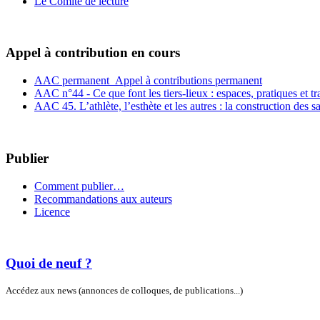
Le Comité de lecture
Appel à contribution en cours
AAC permanent_Appel à contributions permanent
AAC n°44 - Ce que font les tiers-lieux : espaces, pratiques et t
AAC 45. L’athlète, l’esthète et les autres : la construction des s
Publier
Comment publier…
Recommandations aux auteurs
Licence
Quoi de neuf ?
Accédez aux news (annonces de colloques, de publications...)