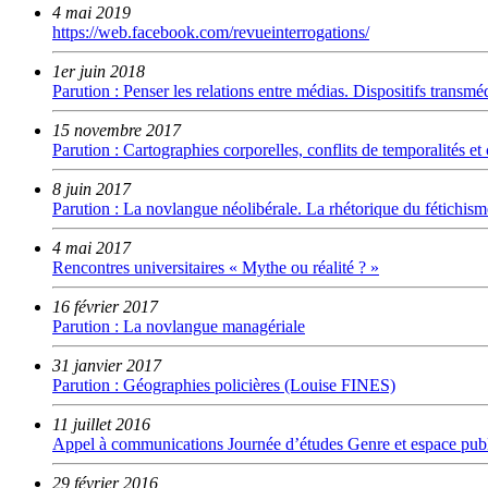
4 mai 2019
https://web.facebook.com/revueinterrogations/
1er juin 2018
Parution : Penser les relations entre médias. Dispositifs transm
15 novembre 2017
Parution : Cartographies corporelles, conflits de temporalités e
8 juin 2017
Parution : La novlangue néolibérale. La rhétorique du fétichisme
4 mai 2017
Rencontres universitaires « Mythe ou réalité ? »
16 février 2017
Parution : La novlangue managériale
31 janvier 2017
Parution : Géographies policières (Louise FINES)
11 juillet 2016
Appel à communications Journée d’études Genre et espace pub
29 février 2016