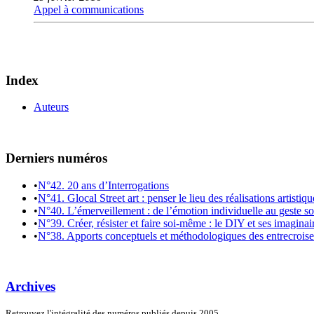
Appel à communications
Index
Auteurs
Derniers numéros
•
N°42. 20 ans d’Interrogations
•
N°41. Glocal Street art : penser le lieu des réalisations artistiq
•
N°40. L’émerveillement : de l’émotion individuelle au geste so
•
N°39. Créer, résister et faire soi-même : le DIY et ses imaginai
•
N°38. Apports conceptuels et méthodologiques des entrecroiseme
Archives
Retrouvez l'intégralité des numéros publiés depuis 2005.