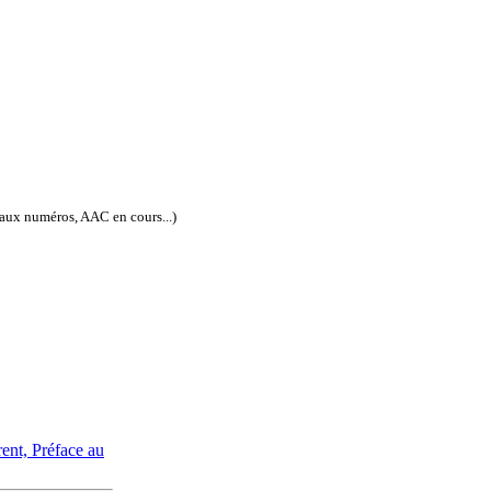
eaux numéros, AAC en cours...)
ISSN électronique : 1778-3747
rent,
Préface au