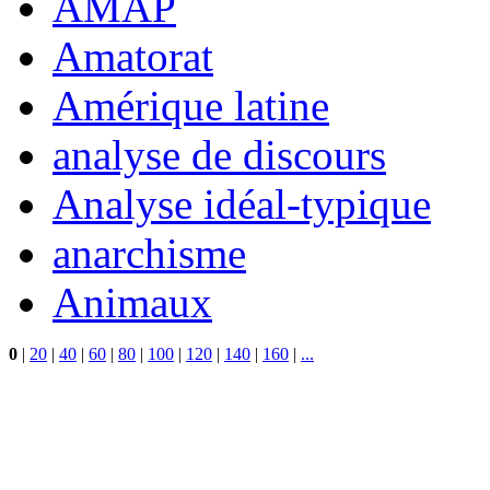
AMAP
Amatorat
Amérique latine
analyse de discours
Analyse idéal-typique
anarchisme
Animaux
0
|
20
|
40
|
60
|
80
|
100
|
120
|
140
|
160
|
...