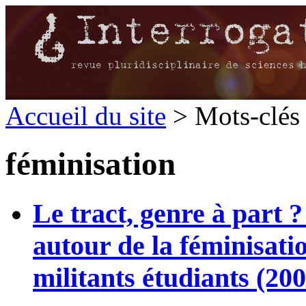
Accueil du site
> Mots-clés 
féminisation
Le tract, genre à part 
autour de la féminisatio
militants étudiants (20