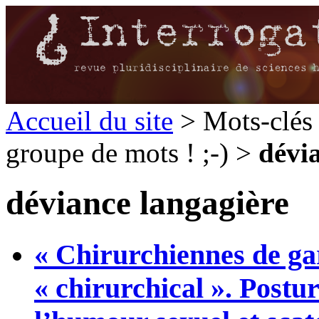
Accueil du site
> Mots-clés 
groupe de mots ! ;-) >
dévi
déviance langagière
« Chirurchiennes de ga
« chirurchical ». Postu