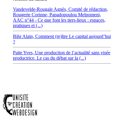
Vandevelde-Rougale Agnès,
Comité de rédaction,
Rougerie Corinne,
Papadopoulou Melpomeni,
AAC n°44 - Ce que font les tiers-lieux : espaces,
pratiques et (...)
Bihr Alain,
Comment (re)lire Le capital aujourd’hui
?
Patte Yves,
Une production de l’actualité sans visée
productrice. Le cas du débat sur la (...)