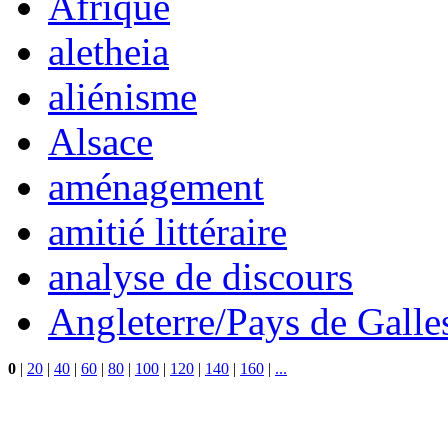
Afrique
aletheia
aliénisme
Alsace
aménagement
amitié littéraire
analyse de discours
Angleterre/Pays de Galle
0
|
20
|
40
|
60
|
80
|
100
|
120
|
140
|
160
|
...