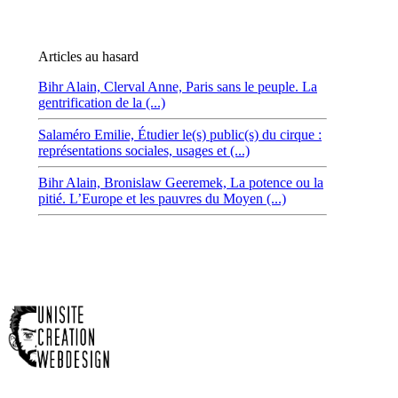
Articles au hasard
Bihr Alain,
Clerval Anne, Paris sans le peuple. La
gentrification de la (...)
Salaméro Emilie,
Étudier le(s) public(s) du cirque :
représentations sociales, usages et (...)
Bihr Alain,
Bronislaw Geeremek, La potence ou la
pitié. L’Europe et les pauvres du Moyen (...)