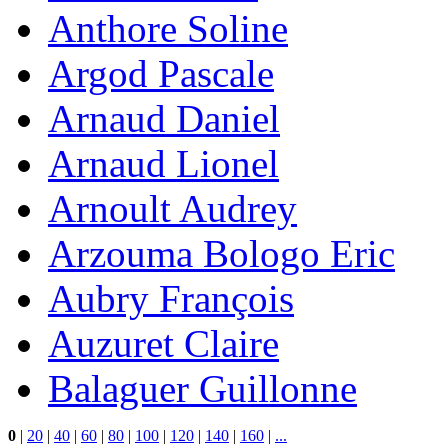
Anthore Soline
Argod Pascale
Arnaud Daniel
Arnaud Lionel
Arnoult Audrey
Arzouma Bologo Eric
Aubry François
Auzuret Claire
Balaguer Guillonne
0
|
20
|
40
|
60
|
80
|
100
|
120
|
140
|
160
|
...