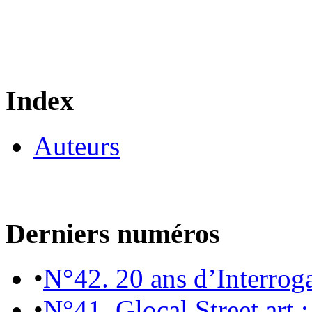
Index
Auteurs
Derniers numéros
•
N°42. 20 ans d’Interrog
•
N°41. Glocal Street art :