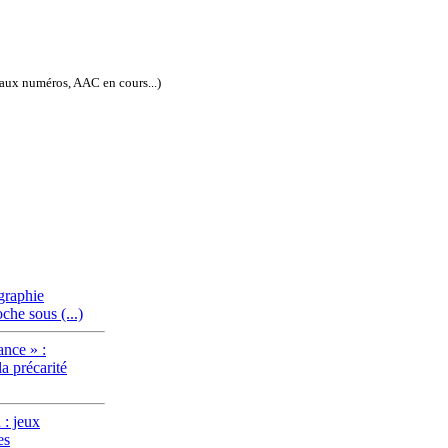
eaux numéros, AAC en cours...)
ISSN électronique : 1778-3747
graphie
oche sous (...)
nce » :
la précarité
 : jeux
es