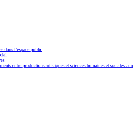
ues dans l’espace public
cial
res
nts entre productions artistiques et sciences humaines et sociales : u