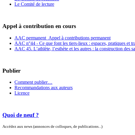
Le Comité de lecture
Appel à contribution en cours
AAC permanent_Appel à contributions permanent
AAC n°44 - Ce que font les tiers-lieux : espaces, pratiques et t
AAC 45. L’athlète, l’esthète et les autres : la construction des s
Publier
Comment publier…
Recommandations aux auteurs
Licence
Quoi de neuf ?
Accédez aux news (annonces de colloques, de publications...)