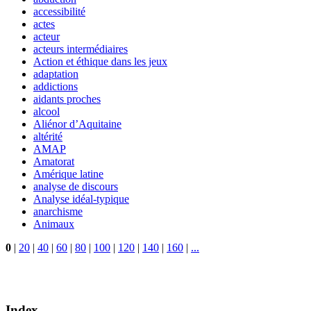
accessibilité
actes
acteur
acteurs intermédiaires
Action et éthique dans les jeux
adaptation
addictions
aidants proches
alcool
Aliénor d’Aquitaine
altérité
AMAP
Amatorat
Amérique latine
analyse de discours
Analyse idéal-typique
anarchisme
Animaux
0
|
20
|
40
|
60
|
80
|
100
|
120
|
140
|
160
|
...
Index