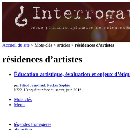
Accueil du site
> Mots-clés > articles >
résidences d’artistes
résidences d’artistes
Éducation artistique, évaluation et enjeux d’étiq
par
Filiod Jean-Paul
,
Necker Sophie
N°22. L’enquêteur face au secret, juin 2016.
Mots-clés
Menu
légendes fromagères
abduction