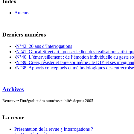
Index
Auteurs
Derniers numéros
•
N°42. 20 ans d’Interrogations
•
N°41. Glocal Street art : penser le lieu des réalisations artistiq
•
N°40. L’émerveillement : de l’émotion individuelle au geste so
•
N°39. Créer, résister et faire soi-même : le DIY et ses imaginai
•
N°38. Apports conceptuels et méthodologiques des entrecroiseme
Archives
Retrouvez l'intégralité des numéros publiés depuis 2005.
La revue
Présentation de la revue ¿ Interrogations ?