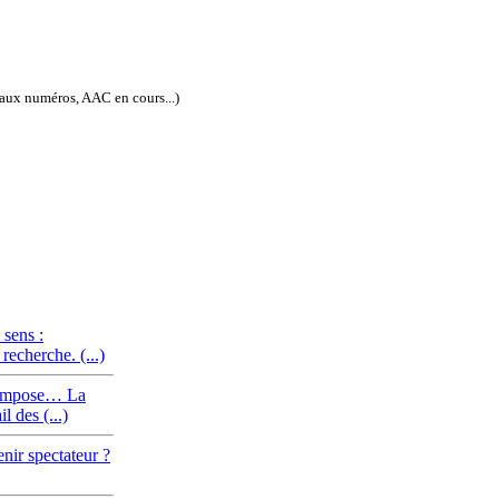
eaux numéros, AAC en cours...)
ISSN électronique : 1778-3747
sens :
 recherche. (...)
s’impose… La
l des (...)
nir spectateur ?