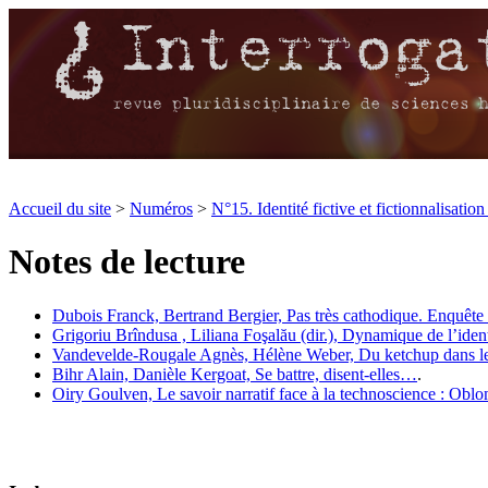
Accueil du site
>
Numéros
>
N°15. Identité fictive et fictionnalisation 
Notes de lecture
Dubois Franck,
Bertrand Bergier, Pas très cathodique. Enquête 
Grigoriu Brîndusa ,
Liliana Foşalău (dir.), Dynamique de l’iden
Vandevelde-Rougale Agnès,
Hélène Weber, Du ketchup dans les
Bihr Alain,
Danièle Kergoat, Se battre, disent-elles…
.
Oiry Goulven,
Le savoir narratif face à la technoscience : Ob