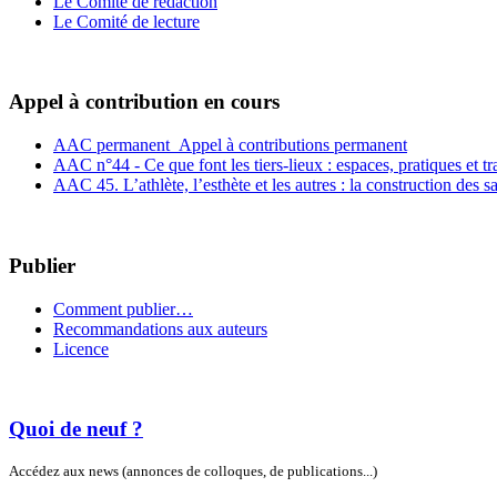
Le Comité de rédaction
Le Comité de lecture
Appel à contribution en cours
AAC permanent_Appel à contributions permanent
AAC n°44 - Ce que font les tiers-lieux : espaces, pratiques et t
AAC 45. L’athlète, l’esthète et les autres : la construction des s
Publier
Comment publier…
Recommandations aux auteurs
Licence
Quoi de neuf ?
Accédez aux news (annonces de colloques, de publications...)