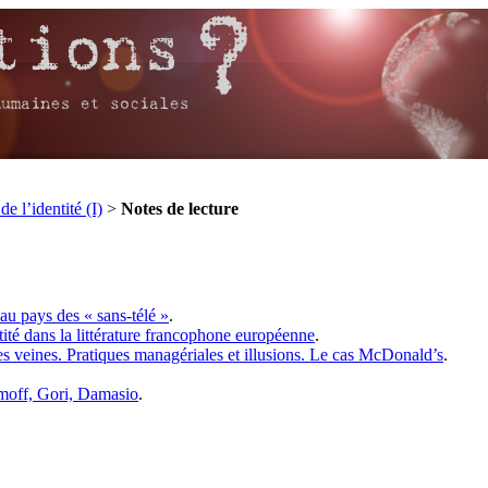
de l’identité (I)
>
Notes de lecture
au pays des « sans-télé »
.
tité dans la littérature francophone européenne
.
 veines. Pratiques managériales et illusions. Le cas McDonald’s
.
lomoff, Gori, Damasio
.